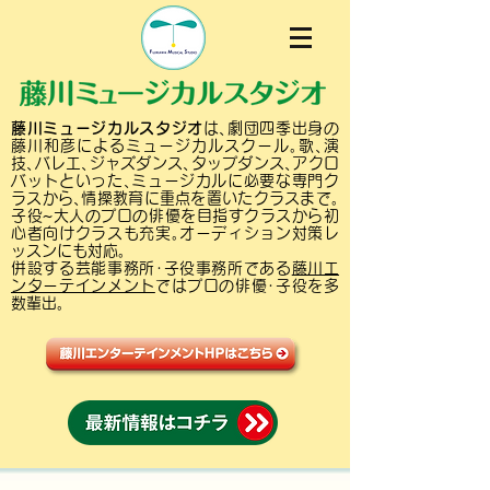
藤川ミュージカルスタジオ
は､劇団四季出身の
藤川和彦によるミュージカルスクール｡歌､演
技､バレエ､ジャズダンス､タップダンス､アクロ
バットといった､ミュージカルに必要な専門ク
ラスから､情操教育に重点を置いたクラスまで｡
子役~大人のプロの俳優を目指すクラスから初
心者向けクラスも充実｡オーディション対策レ
ッスンにも対応｡
併設する芸能事務所･子役事務所である
藤川エ
ンターテインメント
ではプロの俳優･子役を多
数輩出｡