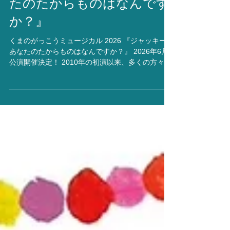
ル 2026『ジャッキー！あな
たのたからものはなんです
か？』
くまのがっこうミュージカル 2026 『ジャッキー！
あなたのたからものはなんですか？』​​ 2026年6月
公演開催決定！ 2010年の初演以来、多くの方々に
愛され続けてきた感動のステージ。 「家族愛」を
テーマにした本舞台では、名曲の数々を通して皆
様に「本当のたからものとは何か」を問いかけま
す。 (株)キャラ研監修の元、2026年も藤川ミュー
ジカル主催により上演いたします。 【Story】 今
日もいたずらばかりして、お兄ちゃんたちに怒ら
れたジャッキーは、なんと家出をしてしまいま
す。 心配したお兄ちゃんたちはジャッキーを必死
で探しますが、途中でロイ兄ちゃんがケガをして
しまいます。「わたしのせいでお兄ちゃんがケガ
をした。どうしよう・・・・・・」ジャッキーは
お兄ちゃんを助けに行きますが......