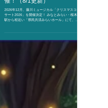
マスコンサート2026」開
催！（8/1更新）
2026年12月、藤川ミュージカル「クリスマスコン
サート2026」を開催決定！ みなとみらい・桜木町
駅から程近い「県民共済みらいホール」にて、ク
リスマスコンサートを開催いたします。 ゲスト
は、劇団四季出身の方々をメインにお迎えし、演
奏は久田菜美さん率いる生バンドでお届けいたし
ます。 出演者募集、オーデシションのお知らせを
スタジオHPの特設ページに公開いたしました。 皆
さまのご応募、お待ちしております！