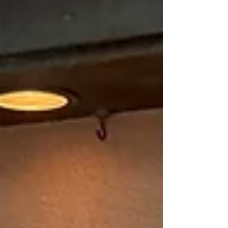
す･小鳥等。 参加者全員がメインキャストでの参
加。 （歌、台詞、ダンス全てあります） 台本・歌
詞は劇団四季の「サウンド・オブ・ミュージッ
ク」や「リトルマーメイド」の台本・歌詞を担当
し、初演演出助手をつとめた藤川和彦が担当！ コ
ンセプトはまさに「講習＝稽古」主体であり夏の
休みの期間に、仲間と共作品を作りあげる中、
「経験」「チャレンジ」「成長」を大切にしてい
る企画。 また、本番ではピアノ生演奏でのミュー
ジカル上演を予定！ 例年、初舞台の子どもたちか
ら、プロを目指すメンバー、ベテランの方たちま
で、幅広い年代の方たちが参加する夏期講習！ 実
際にこの講習を受け、その後劇団四季のオーディ
ションに合格された方も多数いらっしゃる本格的
な