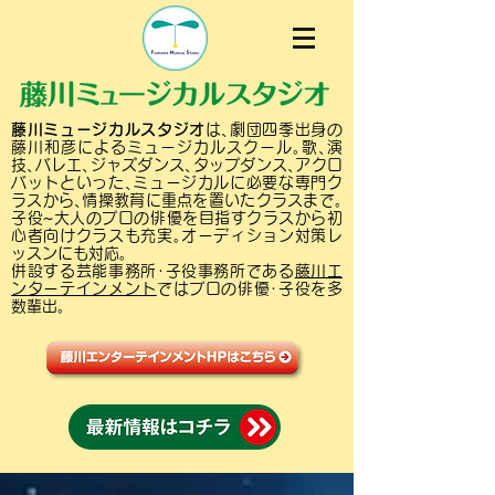
藤川ミュージカルスタジオ
は､劇団四季出身の
藤川和彦によるミュージカルスクール｡歌､演
技､バレエ､ジャズダンス､タップダンス､アクロ
バットといった､ミュージカルに必要な専門ク
ラスから､情操教育に重点を置いたクラスまで｡
子役~大人のプロの俳優を目指すクラスから初
心者向けクラスも充実｡オーディション対策レ
ッスンにも対応｡
併設する芸能事務所･子役事務所である
藤川エ
ンターテインメント
ではプロの俳優･子役を多
数輩出｡