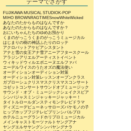
テーマでさがす
FUJIKAWA MUSICAL STUDIO
K-POP
MIHO BROWN
RAGTIME
SnowWhite
Wicked
あなたのたからものはなんですか
あなたのたからものはなんですか？
おにいちゃんたちのゆめ
お預かり
くまのがっこう
くまのがっこうミュージカル
はじまりの樹の神話
ふたりのロッテ
アクロバット
アケビ
アシスタント
アナと雪の女王
アナ雪
アニー
アフタースクール
アラジン
アリエル
アーティスト
イベント
ウィキッド
ウィル
エポニーヌ
エルファバ
エーデルワイスのうた
オズの魔法使い
オーディション
オーディション対策
オーディション対策レッスン
オープンクラス
ガブローシュ
クリスマス
クリスマスコンサート
コゼット
コンサート
サウンドオブミュージック
サウンド・オブ・ミュージック
シェイクスピア
シンバ
ジャスミン
ジャッキー
ジャッキー！
タイトルロール
ダンス
ティモン
テレビドラマ
ディズニー
デビュー
ネッサローズ
バケモノの子
ヒップホップ
フジテレビ
プリンシパル
プロ
ホテルニューグランド
ホリプロ
ミュージカル
メインキャスト
モーツァルト
ヤングアナ
ヤングエルサ
ヤングシンバ
ヤングナラ