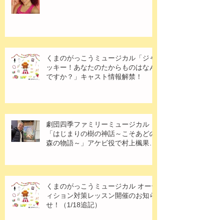
くまのがっこうミュージカル「ジャ
ッキー！あなたのたからものはなん
ですか？」キャスト情報解禁！
劇団四季ファミリーミュージカル
「はじまりの樹の神話～こそあどの
森の物語～」アケビ役で村上楓果さ
ん出演！
くまのがっこうミュージカル オーデ
ィション対策レッスン開催のお知ら
せ！（1/18追記）