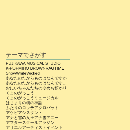
テーマでさがす
FUJIKAWA MUSICAL STUDIO
K-POP
MIHO BROWN
RAGTIME
SnowWhite
Wicked
あなたのたからものはなんですか
あなたのたからものはなんですか？
おにいちゃんたちのゆめ
お預かり
くまのがっこう
くまのがっこうミュージカル
はじまりの樹の神話
ふたりのロッテ
アクロバット
アケビ
アシスタント
アナと雪の女王
アナ雪
アニー
アフタースクール
アラジン
アリエル
アーティスト
イベント