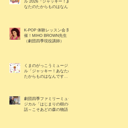
ル 2026『ジャッキー！あ
なたのたからものはなんで
すか？』
K-POP 体験レッスン会 開
催！MIHO BROWN先生
（劇団四季現役講師）
くまのがっこうミュージカ
ル「ジャッキー！あなたの
たからものはなんです
か？」キャスト情報解禁！
劇団四季ファミリーミュー
ジカル「はじまりの樹の神
話～こそあどの森の物語
～」アケビ役で村上楓果さ
ん出演！