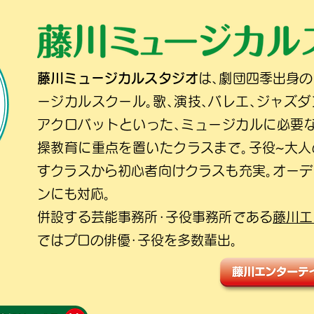
藤川ミュージカルスタジオ
は､劇団四季出身
ージカルスクール｡歌､演技､バレエ､ジャズダ
アクロバットといった､ミュージカルに必要
操教育に重点を置いたクラスまで｡子役~大
すクラスから初心者向けクラスも充実｡オー
ンにも対応｡
併設する芸能事務所･子役事務所である
藤川エ
ではプロの俳優･子役を多数輩出｡