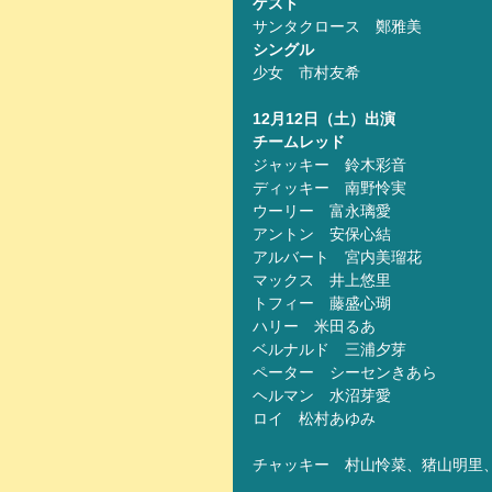
ゲスト
サンタクロース　鄭雅美
シングル
少女　市村友希
12月12日（土）出演
チームレッド
ジャッキー　鈴木彩音
ディッキー　南野怜実
ウーリー　富永璃愛
アントン　安保心結
アルバート　宮内美瑠花
マックス　井上悠里
トフィー　藤盛心瑚
ハリー　米田るあ
ベルナルド　三浦夕芽
ペーター　シーセンきあら
ヘルマン　水沼芽愛
ロイ　松村あゆみ
チャッキー　村山怜菜、猪山明里