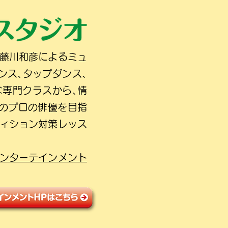
の藤川和彦によるミュ
ンス､タップダンス､
な専門クラスから､情
人のプロの俳優を目指
ディション対策レッス
ンターテインメント