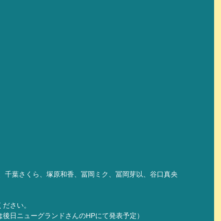
希、千葉さくら、塚原和香、冨岡ミク、冨岡芽以、谷口真央
ください。
は後日ニューグランドさんのHPにて発表予定）