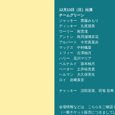
12月13日（日）出演
チームグリーン
ジャッキー　齋藤みもり
ディッキー　丸尾朋美
ウーリー　南雲凜
アントン　鳥羽瀬璃音花
アルバート　今市真菜歩
マックス　中村楓菜
トフィー　古澤柚月
ハリー　花川マリア
ベルナルド　坂本柚月
ペーター　土井祐杏貴
ヘルマン　大久保実生
ロイ　岩﨑真音
チャッキー　沼田若菜、田篭 彩
会場情報などは、こちらをご確認
（一般チケット販売につきまして