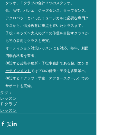
タジオ、Ｆクラブの合計３つのスタジオ。
歌、演技、バレエ、ジャズダンス、タップダンス、
アクロバットといったミュージカルに必要な専門ク
ラスから、情操教育に重点を置いたクラスまで。
子役・キッズ〜大人のプロの俳優を目指すクラスか
ら初心者向けクラスも充実。
オーディション対策レッスンにも対応。毎年、劇団
四季合格者を輩出。
併設する芸能事務所・子役事務所である
藤川エンタ
ーテインメント
ではプロの俳優・子役を多数輩出。
併設する
Ｆクラブ（学童・アフタースクール）
での
サポートも完備。
タグ：
レッスン
Ｆクラブ
レッスン