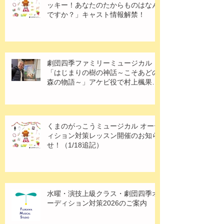
ッキー！あなたのたからものはなん
ですか？」キャスト情報解禁！
劇団四季ファミリーミュージカル
「はじまりの樹の神話～こそあどの
森の物語～」アケビ役で村上楓果さ
ん出演！
くまのがっこうミュージカル オーデ
ィション対策レッスン開催のお知ら
せ！（1/18追記）
水曜・演技上級クラス・劇団四季オ
ーディション対策2026のご案内