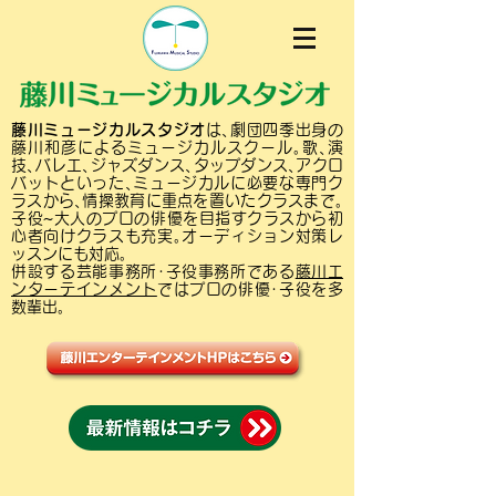
藤川ミュージカルスタジオ
は､劇団四季出身の
藤川和彦によるミュージカルスクール｡歌､演
技､バレエ､ジャズダンス､タップダンス､アクロ
バットといった､ミュージカルに必要な専門ク
ラスから､情操教育に重点を置いたクラスまで｡
子役~大人のプロの俳優を目指すクラスから初
心者向けクラスも充実｡オーディション対策レ
ッスンにも対応｡
併設する芸能事務所･子役事務所である
藤川エ
ンターテインメント
ではプロの俳優･子役を多
数輩出｡