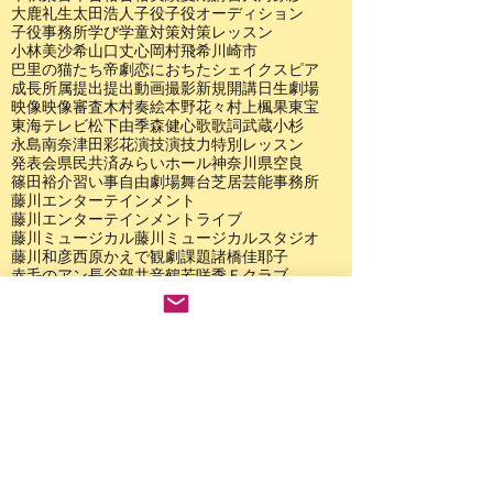
大鹿礼生
太田浩人
子役
子役オーディション
子役事務所
学び
学童
対策
対策レッスン
小林美沙希
山口丈心
岡村飛希
川崎市
巴里の猫たち
帝劇
恋におちたシェイクスピア
成長
所属
提出
提出動画
撮影
新規開講
日生劇場
映像
映像審査
木村奏絵
本野花々
村上楓果
東宝
東海テレビ
松下由季
森健心
歌
歌詞
武蔵小杉
永島南奈
津田彩花
演技
演技力
特別レッスン
発表会
県民共済みらいホール
神奈川県
空良
篠田裕介
習い事
自由劇場
舞台
芝居
芸能事務所
藤川エンターテインメント
藤川エンターテインメントライブ
藤川ミュージカル
藤川ミュージカルスタジオ
藤川和彦
西原かえで
観劇
課題
諸橋佳耶子
赤毛のアン
長谷部共音
鶴若咲季
Ｆクラブ
アーカイブ
2026年7月
（1）
1件の記事
2026年6月
（1）
1件の記事
2026年5月
（1）
1件の記事
2026年3月
（3）
3件の記事
2026年1月
（2）
2件の記事
2025年12月
（2）
2件の記事