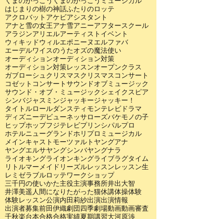
くまのがっこう
くまのがっこうミュージカル
はじまりの樹の神話
ふたりのロッテ
アクロバット
アケビ
アシスタント
アナと雪の女王
アナ雪
アニー
アフタースクール
アラジン
アリエル
アーティスト
イベント
ウィキッド
ウィル
エポニーヌ
エルファバ
エーデルワイスのうた
オズの魔法使い
オーディション
オーディション対策
オーディション対策レッスン
オープンクラス
ガブローシュ
クリスマス
クリスマスコンサート
コゼット
コンサート
サウンドオブミュージック
サウンド・オブ・ミュージック
シェイクスピア
シンバ
ジャスミン
ジャッキー
ジャッキー！
タイトルロール
ダンス
ティモン
テレビドラマ
ディズニー
デビュー
ネッサローズ
バケモノの子
ヒップホップ
フジテレビ
プリンシパル
プロ
ホテルニューグランド
ホリプロ
ミュージカル
メインキャスト
モーツァルト
ヤングアナ
ヤングエルサ
ヤングシンバ
ヤングナラ
ライオキング
ライオンキング
ライブ
ラグタイム
リトルマーメイド
リーズル
レッスン
レッスン生
レミゼラブル
ロッテ
ワークショップ
三千円の使いかた
主役
主演
事務所
井出大智
井澤美遥
人間になりたがった猫
休講
体操
体験
体験レッスン
公演
内田莉紗
出演
出演情報
出演者募集
前田伊織
劇団四季
劇場
動画
動画審査
千秋楽
台本
合格
合格実績
夏期講習
大河原渉