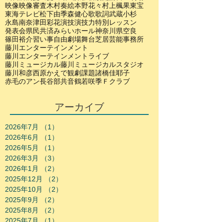
映像
映像審査
木村奏絵
本野花々
村上楓果
東宝
東海テレビ
松下由季
森健心
歌
歌詞
武蔵小杉
永島南奈
津田彩花
演技
演技力
特別レッスン
発表会
県民共済みらいホール
神奈川県
空良
篠田裕介
習い事
自由劇場
舞台
芝居
芸能事務所
藤川エンターテインメント
藤川エンターテインメントライブ
藤川ミュージカル
藤川ミュージカルスタジオ
藤川和彦
西原かえで
観劇
課題
諸橋佳耶子
赤毛のアン
長谷部共音
鶴若咲季
Ｆクラブ
アーカイブ
2026年7月
（1）
1件の記事
2026年6月
（1）
1件の記事
2026年5月
（1）
1件の記事
2026年3月
（3）
3件の記事
2026年1月
（2）
2件の記事
2025年12月
（2）
2件の記事
2025年10月
（2）
2件の記事
2025年9月
（2）
2件の記事
2025年8月
（2）
2件の記事
2025年7月
（1）
1件の記事