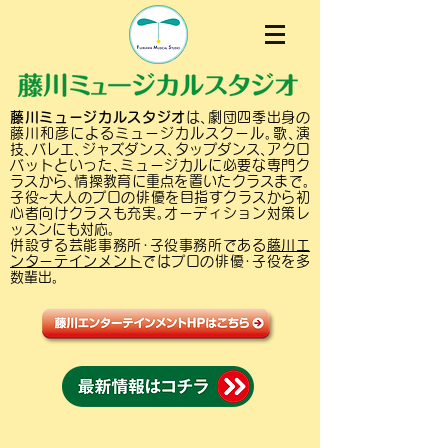
藤川ミュージカルスタジオ
は､劇団四季出身の
藤川和彦によるミュージカルスクール｡歌､演
技､バレエ､ジャズダンス､タップダンス､アクロ
バットといった､ミュージカルに必要な専門ク
ラスから､情操教育に重点を置いたクラスまで｡
子役~大人のプロの俳優を目指すクラスから初
心者向けクラスも充実｡オーディション対策レ
ッスンにも対応｡
併設する芸能事務所･子役事務所である
藤川エ
ンターテインメント
ではプロの俳優･子役を多
数輩出｡