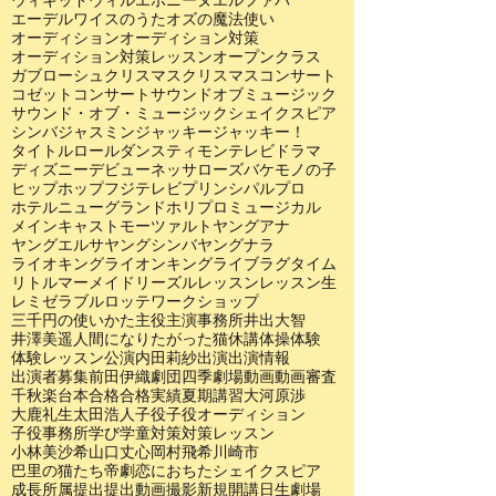
ウィキッド
ウィル
エポニーヌ
エルファバ
エーデルワイスのうた
オズの魔法使い
オーディション
オーディション対策
オーディション対策レッスン
オープンクラス
ガブローシュ
クリスマス
クリスマスコンサート
コゼット
コンサート
サウンドオブミュージック
サウンド・オブ・ミュージック
シェイクスピア
シンバ
ジャスミン
ジャッキー
ジャッキー！
タイトルロール
ダンス
ティモン
テレビドラマ
ディズニー
デビュー
ネッサローズ
バケモノの子
ヒップホップ
フジテレビ
プリンシパル
プロ
ホテルニューグランド
ホリプロ
ミュージカル
メインキャスト
モーツァルト
ヤングアナ
ヤングエルサ
ヤングシンバ
ヤングナラ
ライオキング
ライオンキング
ライブ
ラグタイム
リトルマーメイド
リーズル
レッスン
レッスン生
レミゼラブル
ロッテ
ワークショップ
三千円の使いかた
主役
主演
事務所
井出大智
井澤美遥
人間になりたがった猫
休講
体操
体験
体験レッスン
公演
内田莉紗
出演
出演情報
出演者募集
前田伊織
劇団四季
劇場
動画
動画審査
千秋楽
台本
合格
合格実績
夏期講習
大河原渉
大鹿礼生
太田浩人
子役
子役オーディション
子役事務所
学び
学童
対策
対策レッスン
小林美沙希
山口丈心
岡村飛希
川崎市
巴里の猫たち
帝劇
恋におちたシェイクスピア
成長
所属
提出
提出動画
撮影
新規開講
日生劇場