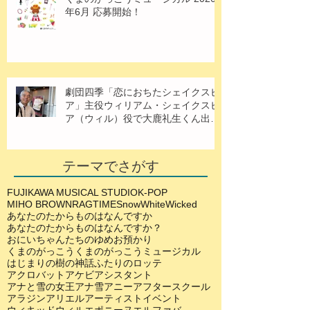
年6月 応募開始！
劇団四季「恋におちたシェイクスピ
ア」主役ウィリアム・シェイクスピ
ア（ウィル）役で大鹿礼生くん出
演！
テーマでさがす
FUJIKAWA MUSICAL STUDIO
K-POP
MIHO BROWN
RAGTIME
SnowWhite
Wicked
あなたのたからものはなんですか
あなたのたからものはなんですか？
おにいちゃんたちのゆめ
お預かり
くまのがっこう
くまのがっこうミュージカル
はじまりの樹の神話
ふたりのロッテ
アクロバット
アケビ
アシスタント
アナと雪の女王
アナ雪
アニー
アフタースクール
アラジン
アリエル
アーティスト
イベント