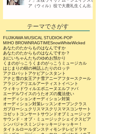
ア」主役ウィリアム・シェイクスピ
ア（ウィル）役で大鹿礼生くん出
演！
テーマでさがす
FUJIKAWA MUSICAL STUDIO
K-POP
MIHO BROWN
RAGTIME
SnowWhite
Wicked
あなたのたからものはなんですか
あなたのたからものはなんですか？
おにいちゃんたちのゆめ
お預かり
くまのがっこう
くまのがっこうミュージカル
はじまりの樹の神話
ふたりのロッテ
アクロバット
アケビ
アシスタント
アナと雪の女王
アナ雪
アニー
アフタースクール
アラジン
アリエル
アーティスト
イベント
ウィキッド
ウィル
エポニーヌ
エルファバ
エーデルワイスのうた
オズの魔法使い
オーディション
オーディション対策
オーディション対策レッスン
オープンクラス
ガブローシュ
クリスマス
クリスマスコンサート
コゼット
コンサート
サウンドオブミュージック
サウンド・オブ・ミュージック
シェイクスピア
シンバ
ジャスミン
ジャッキー
ジャッキー！
タイトルロール
ダンス
ティモン
テレビドラマ