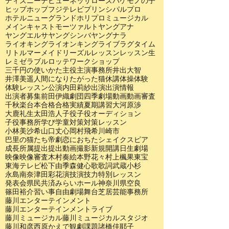
ディズニー
デビュー
ネッサローズ
バケモノの子
ヒップホップ
フジテレビ
プリンシパル
プロ
ホテルニューグランド
ホリプロ
ミュージカル
メインキャスト
モーツァルト
ヤングアナ
ヤングエルサ
ヤングシンバ
ヤングナラ
ライオキング
ライオンキング
ライブ
ラグタイム
リトルマーメイド
リーズル
レッスン
レッスン生
レミゼラブル
ロッテ
ワークショップ
三千円の使いかた
主役
主演
事務所
井出大智
井澤美遥
人間になりたがった猫
休講
体操
体験
体験レッスン
公演
内田莉紗
出演
出演情報
出演者募集
前田伊織
劇団四季
劇場
動画
動画審査
千秋楽
台本
合格
合格実績
夏期講習
大河原渉
大鹿礼生
太田浩人
子役
子役オーディション
子役事務所
学び
学童
対策
対策レッスン
小林美沙希
山口丈心
岡村飛希
川崎市
巴里の猫たち
帝劇
恋におちたシェイクスピア
成長
所属
提出
提出動画
撮影
新規開講
日生劇場
映像
映像審査
木村奏絵
本野花々
村上楓果
東宝
東海テレビ
松下由季
森健心
歌
歌詞
武蔵小杉
永島南奈
津田彩花
演技
演技力
特別レッスン
発表会
県民共済みらいホール
神奈川県
空良
篠田裕介
習い事
自由劇場
舞台
芝居
芸能事務所
藤川エンターテインメント
藤川エンターテインメントライブ
藤川ミュージカル
藤川ミュージカルスタジオ
藤川和彦
西原かえで
観劇
課題
諸橋佳耶子