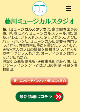
藤川ミュージカルスタジオ
は､劇団四季出身の
藤川和彦によるミュージカルスクール｡歌､演
技､バレエ､ジャズダンス､タップダンス､アクロ
バットといった､ミュージカルに必要な専門ク
ラスから､情操教育に重点を置いたクラスまで｡
子役~大人のプロの俳優を目指すクラスから初
心者向けクラスも充実｡オーディション対策レ
ッスンにも対応｡
併設する芸能事務所･子役事務所である
藤川エ
ンターテインメント
ではプロの俳優･子役を多
数輩出｡