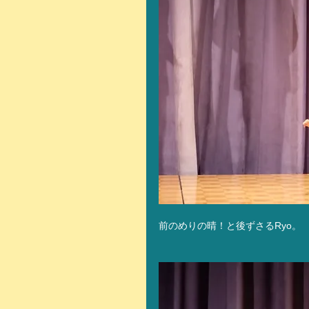
前のめりの晴！と後ずさるRyo。