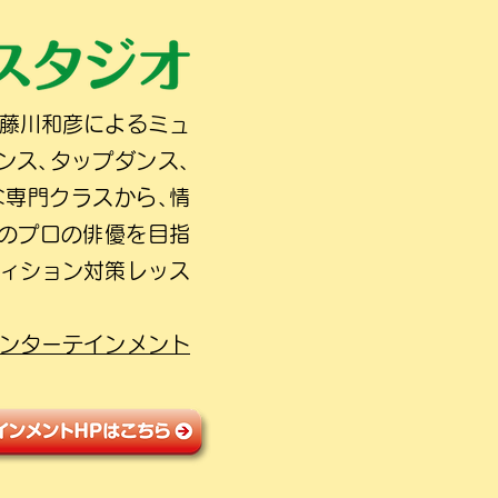
の藤川和彦によるミュ
ンス､タップダンス､
な専門クラスから､情
人のプロの俳優を目指
ディション対策レッス
ンターテインメント