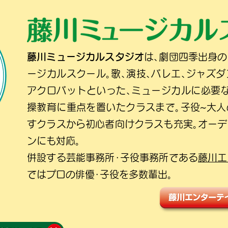
藤川ミュージカルスタジオ
は､劇団四季出身
ージカルスクール｡歌､演技､バレエ､ジャズダ
アクロバットといった､ミュージカルに必要
操教育に重点を置いたクラスまで｡子役~大
すクラスから初心者向けクラスも充実｡オー
ンにも対応｡
併設する芸能事務所･子役事務所である
藤川エ
ではプロの俳優･子役を多数輩出｡