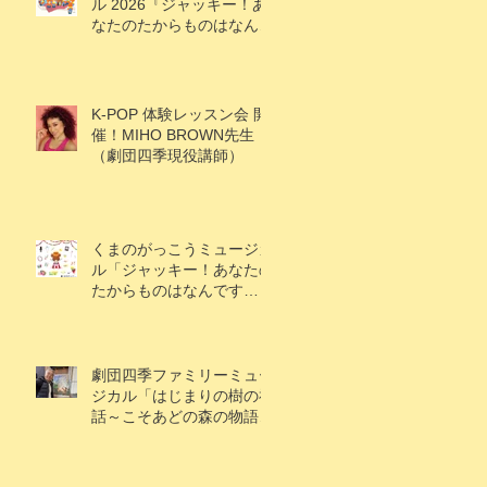
ル 2026『ジャッキー！あ
なたのたからものはなんで
すか？』
K-POP 体験レッスン会 開
催！MIHO BROWN先生
（劇団四季現役講師）
くまのがっこうミュージカ
ル「ジャッキー！あなたの
たからものはなんです
か？」キャスト情報解禁！
劇団四季ファミリーミュー
ジカル「はじまりの樹の神
話～こそあどの森の物語
～」アケビ役で村上楓果さ
ん出演！