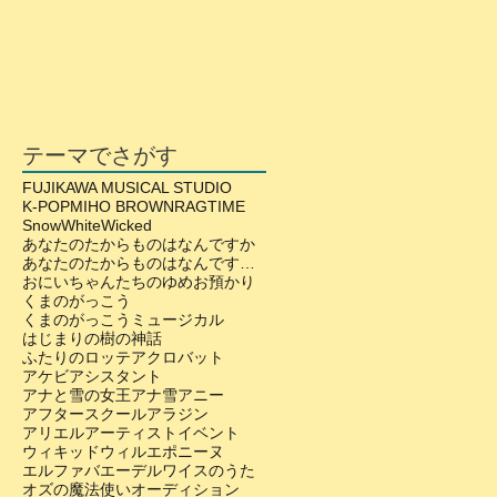
テーマでさがす
FUJIKAWA MUSICAL STUDIO
K-POP
MIHO BROWN
RAGTIME
SnowWhite
Wicked
あなたのたからものはなんですか
あなたのたからものはなんですか？
おにいちゃんたちのゆめ
お預かり
くまのがっこう
くまのがっこうミュージカル
はじまりの樹の神話
ふたりのロッテ
アクロバット
アケビ
アシスタント
アナと雪の女王
アナ雪
アニー
アフタースクール
アラジン
アリエル
アーティスト
イベント
ウィキッド
ウィル
エポニーヌ
エルファバ
エーデルワイスのうた
オズの魔法使い
オーディション