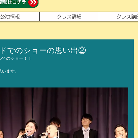
公演情報
クラス詳細
クラス講
ドでのショーの思い出②
ルでのショー！！
思います。