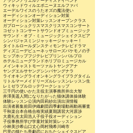
アラジン
アリエル
アーティスト
イベント
ウィキッド
ウィル
エポニーヌ
エルファバ
エーデルワイスのうた
オズの魔法使い
オーディション
オーディション対策
オーディション対策レッスン
オープンクラス
ガブローシュ
クリスマス
クリスマスコンサート
コゼット
コンサート
サウンドオブミュージック
サウンド・オブ・ミュージック
シェイクスピア
シンバ
ジャスミン
ジャッキー
ジャッキー！
タイトルロール
ダンス
ティモン
テレビドラマ
ディズニー
デビュー
ネッサローズ
バケモノの子
ヒップホップ
フジテレビ
プリンシパル
プロ
ホテルニューグランド
ホリプロ
ミュージカル
メインキャスト
モーツァルト
ヤングアナ
ヤングエルサ
ヤングシンバ
ヤングナラ
ライオキング
ライオンキング
ライブ
ラグタイム
リトルマーメイド
リーズル
レッスン
レッスン生
レミゼラブル
ロッテ
ワークショップ
三千円の使いかた
主役
主演
事務所
井出大智
井澤美遥
人間になりたがった猫
休講
体操
体験
体験レッスン
公演
内田莉紗
出演
出演情報
出演者募集
前田伊織
劇団四季
劇場
動画
動画審査
千秋楽
台本
合格
合格実績
夏期講習
大河原渉
大鹿礼生
太田浩人
子役
子役オーディション
子役事務所
学び
学童
対策
対策レッスン
小林美沙希
山口丈心
岡村飛希
川崎市
巴里の猫たち
帝劇
恋におちたシェイクスピア