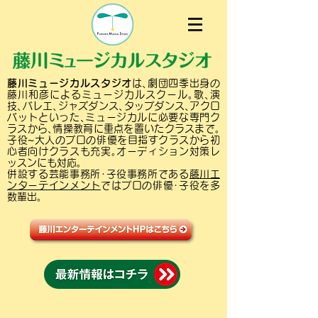
藤川ミュージカルスタジオ
は､劇団四季出身の
藤川和彦によるミュージカルスクール｡歌､演
技､バレエ､ジャズダンス､タップダンス､アクロ
バットといった､ミュージカルに必要な専門ク
ラスから､情操教育に重点を置いたクラスまで｡
子役~大人のプロの俳優を目指すクラスから初
心者向けクラスも充実｡オーディション対策レ
ッスンにも対応｡
併設する芸能事務所･子役事務所である
藤川エ
ンターテインメント
ではプロの俳優･子役を多
数輩出｡