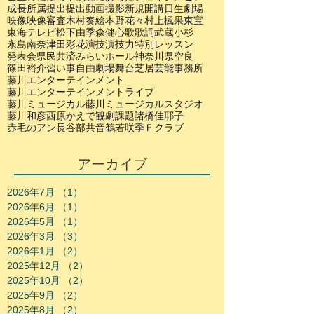
成長
所属
提出
提出動画
撮影
新規開講
日生劇場
映像
映像審査
木村奏絵
本野花々
村上楓果
東宝
東海テレビ
松下由季
森健心
歌
歌詞
武蔵小杉
永島南奈
津田彩花
演技
演技力
特別レッスン
発表会
県民共済みらいホール
神奈川県
空良
篠田裕介
習い事
自由劇場
舞台
芝居
芸能事務所
藤川エンターテインメント
藤川エンターテインメントライブ
藤川ミュージカル
藤川ミュージカルスタジオ
藤川和彦
西原かえで
観劇
課題
諸橋佳耶子
赤毛のアン
長谷部共音
鶴若咲季
Ｆクラブ
アーカイブ
2026年7月
（1）
1件の記事
2026年6月
（1）
1件の記事
2026年5月
（1）
1件の記事
2026年3月
（3）
3件の記事
2026年1月
（2）
2件の記事
2025年12月
（2）
2件の記事
2025年10月
（2）
2件の記事
2025年9月
（2）
2件の記事
2025年8月
（2）
2件の記事