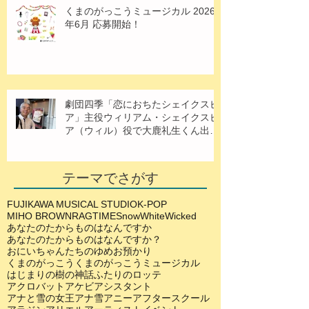
くまのがっこうミュージカル 2026
年6月 応募開始！
劇団四季「恋におちたシェイクスピ
ア」主役ウィリアム・シェイクスピ
ア（ウィル）役で大鹿礼生くん出
演！
テーマでさがす
FUJIKAWA MUSICAL STUDIO
K-POP
MIHO BROWN
RAGTIME
SnowWhite
Wicked
あなたのたからものはなんですか
あなたのたからものはなんですか？
おにいちゃんたちのゆめ
お預かり
くまのがっこう
くまのがっこうミュージカル
はじまりの樹の神話
ふたりのロッテ
アクロバット
アケビ
アシスタント
アナと雪の女王
アナ雪
アニー
アフタースクール