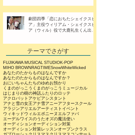
劇団四季「恋におちたシェイクスピ
ア」主役ウィリアム・シェイクスピ
ア（ウィル）役で大鹿礼生くん出
演！
テーマでさがす
FUJIKAWA MUSICAL STUDIO
K-POP
MIHO BROWN
RAGTIME
SnowWhite
Wicked
あなたのたからものはなんですか
あなたのたからものはなんですか？
おにいちゃんたちのゆめ
お預かり
くまのがっこう
くまのがっこうミュージカル
はじまりの樹の神話
ふたりのロッテ
アクロバット
アケビ
アシスタント
アナと雪の女王
アナ雪
アニー
アフタースクール
アラジン
アリエル
アーティスト
イベント
ウィキッド
ウィル
エポニーヌ
エルファバ
エーデルワイスのうた
オズの魔法使い
オーディション
オーディション対策
オーディション対策レッスン
オープンクラス
ガブローシュ
クリスマス
クリスマスコンサート