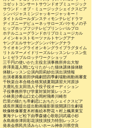
コゼット
コンサート
サウンドオブミュージック
サウンド・オブ・ミュージック
シェイクスピア
シンバ
ジャスミン
ジャッキー
ジャッキー！
タイトルロール
ダンス
ティモン
テレビドラマ
ディズニー
デビュー
ネッサローズ
バケモノの子
ヒップホップ
フジテレビ
プリンシパル
プロ
ホテルニューグランド
ホリプロ
ミュージカル
メインキャスト
モーツァルト
ヤングアナ
ヤングエルサ
ヤングシンバ
ヤングナラ
ライオキング
ライオンキング
ライブ
ラグタイム
リトルマーメイド
リーズル
レッスン
レッスン生
レミゼラブル
ロッテ
ワークショップ
三千円の使いかた
主役
主演
事務所
井出大智
井澤美遥
人間になりたがった猫
休講
体操
体験
体験レッスン
公演
内田莉紗
出演
出演情報
出演者募集
前田伊織
劇団四季
劇場
動画
動画審査
千秋楽
台本
合格
合格実績
夏期講習
大河原渉
大鹿礼生
太田浩人
子役
子役オーディション
子役事務所
学び
学童
対策
対策レッスン
小林美沙希
山口丈心
岡村飛希
川崎市
巴里の猫たち
帝劇
恋におちたシェイクスピア
成長
所属
提出
提出動画
撮影
新規開講
日生劇場
映像
映像審査
木村奏絵
本野花々
村上楓果
東宝
東海テレビ
松下由季
森健心
歌
歌詞
武蔵小杉
永島南奈
津田彩花
演技
演技力
特別レッスン
発表会
県民共済みらいホール
神奈川県
空良