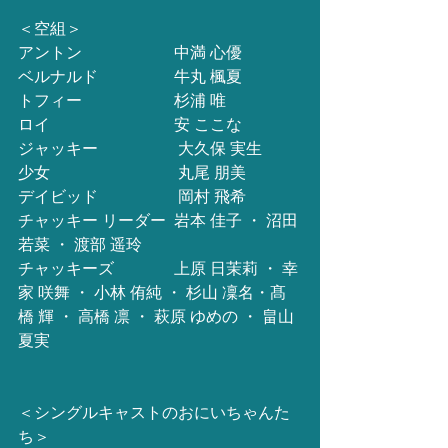
＜空組＞
アントン　　 　　　  中満 心優
ベルナルド　　 　　  牛丸 楓夏
トフィー　　　　 　  杉浦 唯
ロイ　　　　　　　   安 ここな
ジャッキー　　　　　大久保 実生
少女　　　　　　　　丸尾 朋美
デイビッド　　　　　岡村 飛希
チャッキー リーダー  岩本 佳子 ・ 沼田 
若菜 ・ 渡部 遥玲
チャッキーズ　　　   上原 日茉莉 ・ 幸
家 咲舞 ・ 小林 侑純 ・ 杉山 凜名・髙
橋 輝 ・ 高橋 凛 ・ 萩原 ゆめの ・ 畠山 
夏実
＜シングルキャストのおにいちゃんた
ち＞