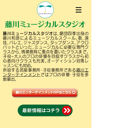
藤川ミュージカルスタジオ
は､劇団四季出身の
藤川和彦によるミュージカルスクール｡歌､演
技､バレエ､ジャズダンス､タップダンス､アクロ
バットといった､ミュージカルに必要な専門ク
ラスから､情操教育に重点を置いたクラスまで｡
子役~大人のプロの俳優を目指すクラスから初
心者向けクラスも充実｡オーディション対策レ
ッスンにも対応｡
併設する芸能事務所･子役事務所である
藤川エ
ンターテインメント
ではプロの俳優･子役を多
数輩出｡