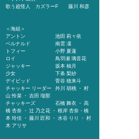
歌う超怪人　カズラーF　　藤川 和彦
＜海組＞
アントン　　　　　    池田 莉々依
ベルナルド　　　　    南雲 凜
トフィー　　　　　    小野 夏蓮
ロイ　　　　　　　    鳥羽瀬 璃音花
ジャッキー　　　　    坂本 柚月
少女　　　　　　　    下条 梨紗
デイビッド　　　 　   菅谷 穂来斗
チャッキー リーダー   外川 胡桃 ・ 村
山 怜菜 ・ 吉田 瑠那
チャッキーズ　　　    石橋 舞衣 ・ 高
橋 杏奈 ・ 辻 乃之花 ・ 根岸 杏奈・橋
本 玲佳 ・ 藤川 匠和 ・ 水谷 りり ・ 村
木 アリサ