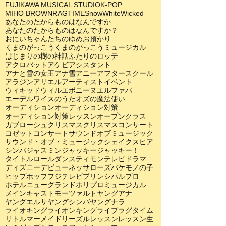
FUJIKAWA MUSICAL STUDIO
K-POP
MIHO BROWN
RAGTIME
SnowWhite
Wicked
あなたのたからものはなんですか
あなたのたからものはなんですか？
おにいちゃんたちのゆめ
お預かり
くまのがっこう
くまのがっこうミュージカル
はじまりの樹の神話
ふたりのロッテ
アクロバット
アケビ
アシスタント
アナと雪の女王
アナ雪
アニー
アフタースクール
アラジン
アリエル
アーティスト
イベント
ウィキッド
ウィル
エポニーヌ
エルファバ
エーデルワイスのうた
オズの魔法使い
オーディション
オーディション対策
オーディション対策レッスン
オープンクラス
ガブローシュ
クリスマス
クリスマスコンサート
コゼット
コンサート
サウンドオブミュージック
サウンド・オブ・ミュージック
シェイクスピア
シンバ
ジャスミン
ジャッキー
ジャッキー！
タイトルロール
ダンス
ティモン
テレビドラマ
ディズニー
デビュー
ネッサローズ
バケモノの子
ヒップホップ
フジテレビ
プリンシパル
プロ
ホテルニューグランド
ホリプロ
ミュージカル
メインキャスト
モーツァルト
ヤングアナ
ヤングエルサ
ヤングシンバ
ヤングナラ
ライオキング
ライオンキング
ライブ
ラグタイム
リトルマーメイド
リーズル
レッスン
レッスン生