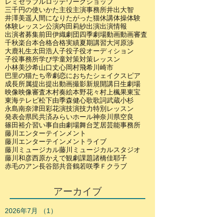
レミゼラブル
ロッテ
ワークショップ
三千円の使いかた
主役
主演
事務所
井出大智
井澤美遥
人間になりたがった猫
休講
体操
体験
体験レッスン
公演
内田莉紗
出演
出演情報
出演者募集
前田伊織
劇団四季
劇場
動画
動画審査
千秋楽
台本
合格
合格実績
夏期講習
大河原渉
大鹿礼生
太田浩人
子役
子役オーディション
子役事務所
学び
学童
対策
対策レッスン
小林美沙希
山口丈心
岡村飛希
川崎市
巴里の猫たち
帝劇
恋におちたシェイクスピア
成長
所属
提出
提出動画
撮影
新規開講
日生劇場
映像
映像審査
木村奏絵
本野花々
村上楓果
東宝
東海テレビ
松下由季
森健心
歌
歌詞
武蔵小杉
永島南奈
津田彩花
演技
演技力
特別レッスン
発表会
県民共済みらいホール
神奈川県
空良
篠田裕介
習い事
自由劇場
舞台
芝居
芸能事務所
藤川エンターテインメント
藤川エンターテインメントライブ
藤川ミュージカル
藤川ミュージカルスタジオ
藤川和彦
西原かえで
観劇
課題
諸橋佳耶子
赤毛のアン
長谷部共音
鶴若咲季
Ｆクラブ
アーカイブ
2026年7月
（1）
1件の記事