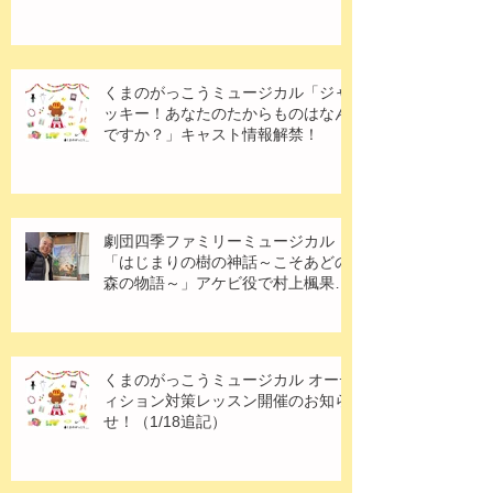
くまのがっこうミュージカル「ジャ
ッキー！あなたのたからものはなん
ですか？」キャスト情報解禁！
劇団四季ファミリーミュージカル
「はじまりの樹の神話～こそあどの
森の物語～」アケビ役で村上楓果さ
ん出演！
くまのがっこうミュージカル オーデ
ィション対策レッスン開催のお知ら
せ！（1/18追記）