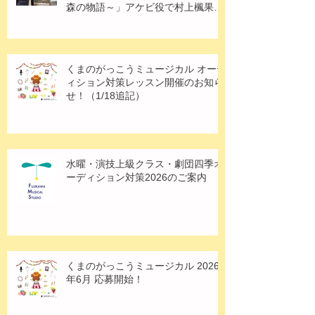
森の物語～」アケビ役で村上楓果さ
ん出演！
くまのがっこうミュージカル オーデ
ィション対策レッスン開催のお知ら
せ！（1/18追記）
水曜・演技上級クラス・劇団四季オ
ーディション対策2026のご案内
くまのがっこうミュージカル 2026
年6月 応募開始！