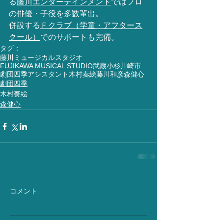
る
藤川エンターテインメント
ではプロ
の俳優・子役を多数輩出。
併設する
Ｆクラブ（学童・アフタース
クール）
でのサポートも完備。
タグ：
藤川ミュージカルスタジオ
FUJIKAWA MUSICAL STUDIO
武蔵小杉
川崎市
劇団四季
アシスタント
木村奏絵
藤川和彦
森健心
劇団四季
木村奏絵
森健心
コメント