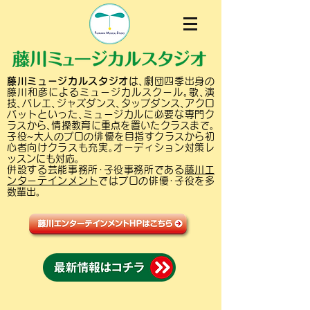
藤川ミュージカルスタジオ
は､劇団四季出身の
藤川和彦によるミュージカルスクール｡歌､演
技､バレエ､ジャズダンス､タップダンス､アクロ
バットといった､ミュージカルに必要な専門ク
ラスから､情操教育に重点を置いたクラスまで｡
子役~大人のプロの俳優を目指すクラスから初
心者向けクラスも充実｡オーディション対策レ
ッスンにも対応｡
併設する芸能事務所･子役事務所である
藤川エ
ンターテインメント
ではプロの俳優･子役を多
数輩出｡