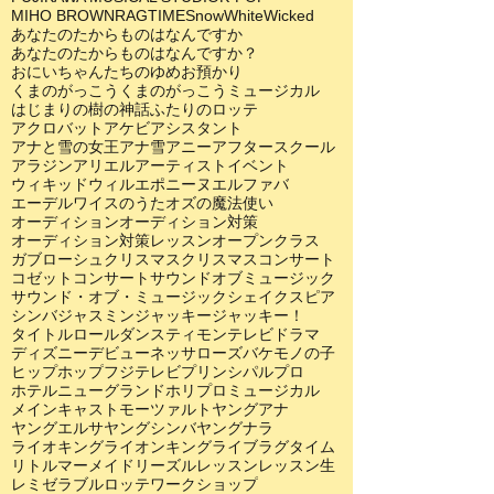
MIHO BROWN
RAGTIME
SnowWhite
Wicked
あなたのたからものはなんですか
あなたのたからものはなんですか？
おにいちゃんたちのゆめ
お預かり
くまのがっこう
くまのがっこうミュージカル
はじまりの樹の神話
ふたりのロッテ
アクロバット
アケビ
アシスタント
アナと雪の女王
アナ雪
アニー
アフタースクール
アラジン
アリエル
アーティスト
イベント
ウィキッド
ウィル
エポニーヌ
エルファバ
エーデルワイスのうた
オズの魔法使い
オーディション
オーディション対策
オーディション対策レッスン
オープンクラス
ガブローシュ
クリスマス
クリスマスコンサート
コゼット
コンサート
サウンドオブミュージック
サウンド・オブ・ミュージック
シェイクスピア
シンバ
ジャスミン
ジャッキー
ジャッキー！
タイトルロール
ダンス
ティモン
テレビドラマ
ディズニー
デビュー
ネッサローズ
バケモノの子
ヒップホップ
フジテレビ
プリンシパル
プロ
ホテルニューグランド
ホリプロ
ミュージカル
メインキャスト
モーツァルト
ヤングアナ
ヤングエルサ
ヤングシンバ
ヤングナラ
ライオキング
ライオンキング
ライブ
ラグタイム
リトルマーメイド
リーズル
レッスン
レッスン生
レミゼラブル
ロッテ
ワークショップ