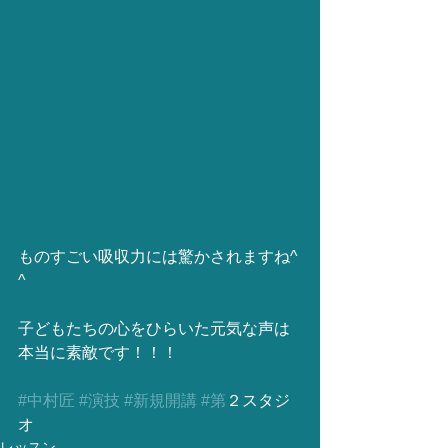
ものすごい吸収力には驚かされますね^ 
^
子どもたちの心をひらいた元気な声は
本当に素敵です！！！
#中村匠
#演技
#新規開講
#第
２スタジ
オ
レッスン