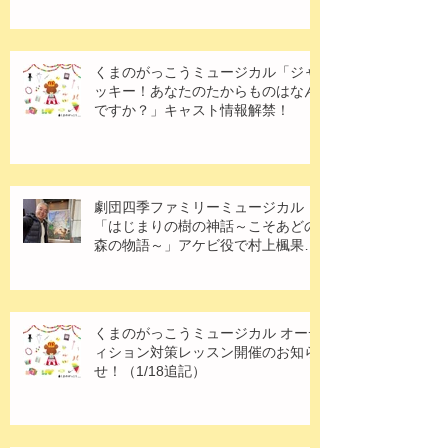
くまのがっこうミュージカル「ジャ
ッキー！あなたのたからものはなん
ですか？」キャスト情報解禁！
劇団四季ファミリーミュージカル
「はじまりの樹の神話～こそあどの
森の物語～」アケビ役で村上楓果さ
ん出演！
くまのがっこうミュージカル オーデ
ィション対策レッスン開催のお知ら
せ！（1/18追記）