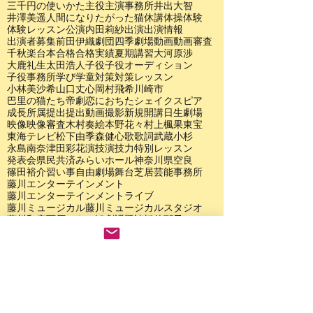
三千円の使いかた
主役
主演
事務所
井出大智
井澤美遥
人間になりたがった猫
休講
体操
体験
体験レッスン
公演
内田莉紗
出演
出演情報
出演者募集
前田伊織
劇団四季
劇場
動画
動画審査
千秋楽
台本
合格
合格実績
夏期講習
大河原渉
大鹿礼生
太田浩人
子役
子役オーディション
子役事務所
学び
学童
対策
対策レッスン
小林美沙希
山口丈心
岡村飛希
川崎市
巴里の猫たち
帝劇
恋におちたシェイクスピア
成長
所属
提出
提出動画
撮影
新規開講
日生劇場
映像
映像審査
木村奏絵
本野花々
村上楓果
東宝
東海テレビ
松下由季
森健心
歌
歌詞
武蔵小杉
永島南奈
津田彩花
演技
演技力
特別レッスン
発表会
県民共済みらいホール
神奈川県
空良
篠田裕介
習い事
自由劇場
舞台
芝居
芸能事務所
藤川エンターテインメント
藤川エンターテインメントライブ
藤川ミュージカル
藤川ミュージカルスタジオ
藤川和彦
西原かえで
観劇
課題
諸橋佳耶子
赤毛のアン
長谷部共音
鶴若咲季
Ｆクラブ
アーカイブ
2026年7月
（1）
1件の記事
2026年6月
（1）
1件の記事