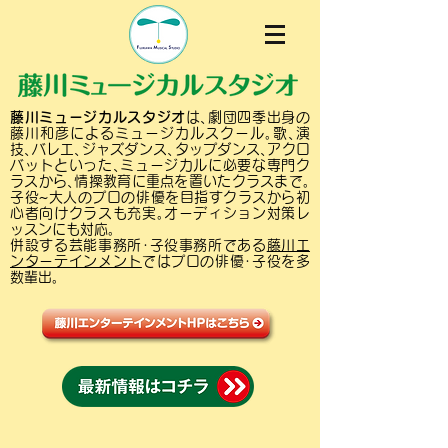
藤川ミュージカルスタジオ
は､劇団四季出身の
藤川和彦によるミュージカルスクール｡歌､演
技､バレエ､ジャズダンス､タップダンス､アクロ
バットといった､ミュージカルに必要な専門ク
ラスから､情操教育に重点を置いたクラスまで｡
子役~大人のプロの俳優を目指すクラスから初
心者向けクラスも充実｡オーディション対策レ
ッスンにも対応｡
併設する芸能事務所･子役事務所である
藤川エ
ンターテインメント
ではプロの俳優･子役を多
数輩出｡