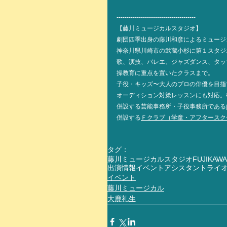
---------------------------------------
【藤川ミュージカルスタジオ】
劇団四季出身の藤川和彦によるミュージ
神奈川県川崎市の武蔵小杉に第１スタジ
歌、演技、バレエ、ジャズダンス、タッ
操教育に重点を置いたクラスまで。
子役・キッズ〜大人のプロの俳優を目指
オーディション対策レッスンにも対応。
併設する芸能事務所・子役事務所である
併設する
Ｆクラブ（学童・アフタースク
タグ：
藤川ミュージカルスタジオ
FUJIKAWA
出演情報
イベント
アシスタント
ライ
イベント
藤川ミュージカル
大鹿礼生