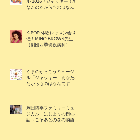
ル 2026『ジャッキー！あ
なたのたからものはなんで
すか？』
K-POP 体験レッスン会 開
催！MIHO BROWN先生
（劇団四季現役講師）
くまのがっこうミュージカ
ル「ジャッキー！あなたの
たからものはなんです
か？」キャスト情報解禁！
劇団四季ファミリーミュー
ジカル「はじまりの樹の神
話～こそあどの森の物語
～」アケビ役で村上楓果さ
ん出演！