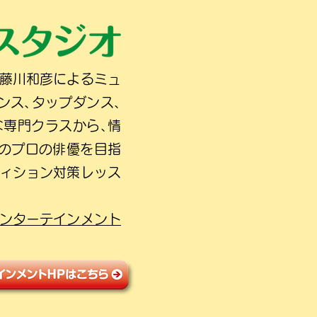
の藤川和彦によるミュ
ンス､タップダンス､
な専門クラスから､情
人のプロの俳優を目指
ディション対策レッス
ンターテインメント