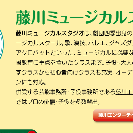
藤川ミュージカルスタジオ
は､劇団四季出身
ージカルスクール｡歌､演技､バレエ､ジャズダ
アクロバットといった､ミュージカルに必要
操教育に重点を置いたクラスまで｡子役~大
すクラスから初心者向けクラスも充実｡オー
ンにも対応｡
併設する芸能事務所･子役事務所である
藤川エ
ではプロの俳優･子役を多数輩出｡