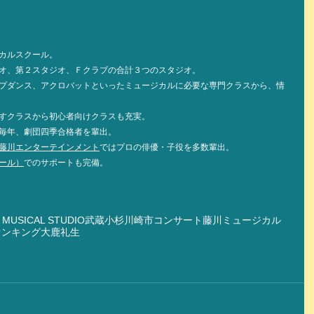
カルスクール。
オ、第２スタジオ、Ｆクラブの合計３つのスタジオ。
プダンス、アクロバットといったミュージカルに必要な専門クラスから、情
すクラスから初心者向けクラスも充実。
毎年、劇団四季合格者を輩出。
藤川エンターテインメント
ではプロの俳優・子役を多数輩出。
ール）
でのサポートも完備。
 MUSICAL STUDIO
武蔵小杉
川崎市
コンサート
藤川ミュージカル
オンキング
大鹿礼生