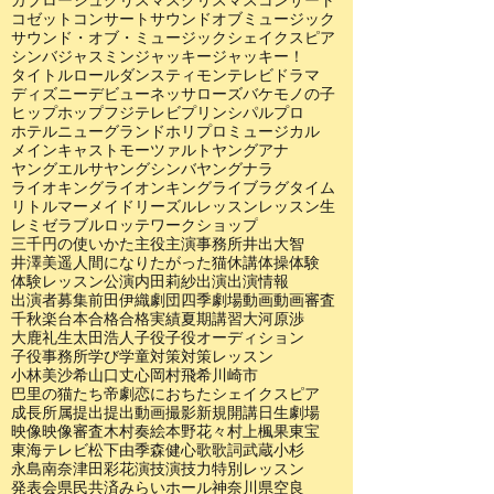
ガブローシュ
クリスマス
クリスマスコンサート
コゼット
コンサート
サウンドオブミュージック
サウンド・オブ・ミュージック
シェイクスピア
シンバ
ジャスミン
ジャッキー
ジャッキー！
タイトルロール
ダンス
ティモン
テレビドラマ
ディズニー
デビュー
ネッサローズ
バケモノの子
ヒップホップ
フジテレビ
プリンシパル
プロ
ホテルニューグランド
ホリプロ
ミュージカル
メインキャスト
モーツァルト
ヤングアナ
ヤングエルサ
ヤングシンバ
ヤングナラ
ライオキング
ライオンキング
ライブ
ラグタイム
リトルマーメイド
リーズル
レッスン
レッスン生
レミゼラブル
ロッテ
ワークショップ
三千円の使いかた
主役
主演
事務所
井出大智
井澤美遥
人間になりたがった猫
休講
体操
体験
体験レッスン
公演
内田莉紗
出演
出演情報
出演者募集
前田伊織
劇団四季
劇場
動画
動画審査
千秋楽
台本
合格
合格実績
夏期講習
大河原渉
大鹿礼生
太田浩人
子役
子役オーディション
子役事務所
学び
学童
対策
対策レッスン
小林美沙希
山口丈心
岡村飛希
川崎市
巴里の猫たち
帝劇
恋におちたシェイクスピア
成長
所属
提出
提出動画
撮影
新規開講
日生劇場
映像
映像審査
木村奏絵
本野花々
村上楓果
東宝
東海テレビ
松下由季
森健心
歌
歌詞
武蔵小杉
永島南奈
津田彩花
演技
演技力
特別レッスン
発表会
県民共済みらいホール
神奈川県
空良