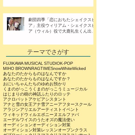
劇団四季「恋におちたシェイクスピ
ア」主役ウィリアム・シェイクスピ
ア（ウィル）役で大鹿礼生くん出
演！
テーマでさがす
FUJIKAWA MUSICAL STUDIO
K-POP
MIHO BROWN
RAGTIME
SnowWhite
Wicked
あなたのたからものはなんですか
あなたのたからものはなんですか？
おにいちゃんたちのゆめ
お預かり
くまのがっこう
くまのがっこうミュージカル
はじまりの樹の神話
ふたりのロッテ
アクロバット
アケビ
アシスタント
アナと雪の女王
アナ雪
アニー
アフタースクール
アラジン
アリエル
アーティスト
イベント
ウィキッド
ウィル
エポニーヌ
エルファバ
エーデルワイスのうた
オズの魔法使い
オーディション
オーディション対策
オーディション対策レッスン
オープンクラス