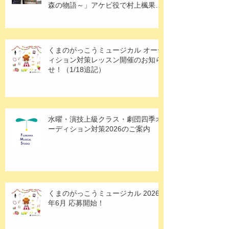
森の物語～」アケビ役で村上楓果さ
ん出演！
くまのがっこうミュージカル オーデ
ィション対策レッスン開催のお知ら
せ！（1/18追記）
水曜・演技上級クラス・劇団四季オ
ーディション対策2026のご案内
くまのがっこうミュージカル 2026
年6月 応募開始！