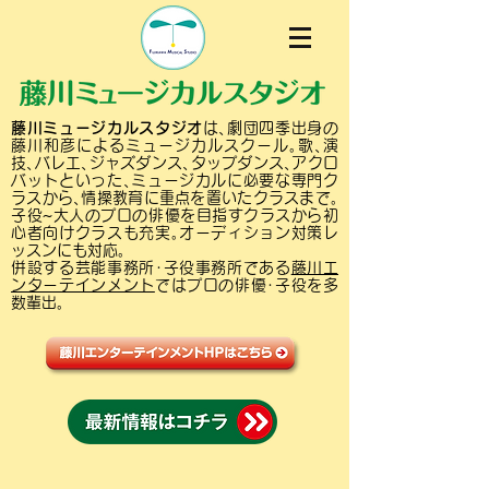
藤川ミュージカルスタジオ
は､劇団四季出身の
藤川和彦によるミュージカルスクール｡歌､演
技､バレエ､ジャズダンス､タップダンス､アクロ
バットといった､ミュージカルに必要な専門ク
ラスから､情操教育に重点を置いたクラスまで｡
子役~大人のプロの俳優を目指すクラスから初
心者向けクラスも充実｡オーディション対策レ
ッスンにも対応｡
併設する芸能事務所･子役事務所である
藤川エ
ンターテインメント
ではプロの俳優･子役を多
数輩出｡