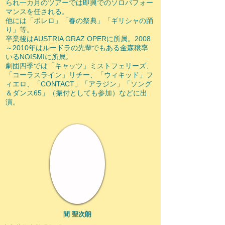
られ一カ月のツアーでは即興でのソロパフォー
マンスを任される。
他には「ボレロ」「春の祭典」「ギリシャの踊
り」等。
卒業後はAUSTRIA GRAZ OPERに所属。2008
～2010年はルードラの先輩でもある金森穣率
いるNOISMIに所属。
劇団四季では「キャッツ」ミストフェリーズ、
「コーラスライン」リチー、「ウィキッド」フ
ィエロ、「CONTACT」「アラジン」「ソング
＆ダンス65」（振付としても参加）などに出
演。
​間 聖次朗