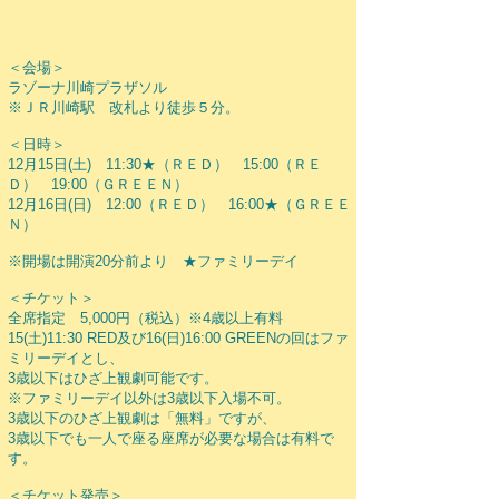
＜会場＞
ラゾーナ川崎プラザソル
※ＪＲ川崎駅 改札より徒歩５分。
＜日時＞
12月15日(土) 11:30★（ＲＥＤ） 15:00（ＲＥ
Ｄ） 19:00（ＧＲＥＥＮ）
12月16日(日) 12:00（ＲＥＤ） 16:00★（ＧＲＥＥ
Ｎ）
※開場は開演20分前より ★ファミリーデイ
＜チケット＞
全席指定 5,000円（税込）※4歳以上有料
15(土)11:30 RED及び16(日)16:00 GREENの回はファ
ミリーデイとし、
3歳以下はひざ上観劇可能です。
※ファミリーデイ以外は3歳以下入場不可。
3歳以下のひざ上観劇は「無料」ですが、
3歳以下でも一人で座る座席が必要な場合は有料で
す。
＜チケット発売＞