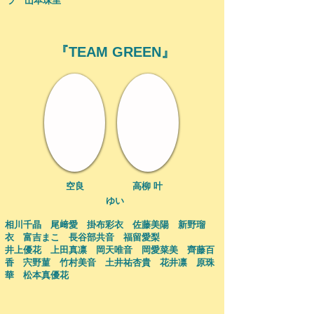
ラ 山本珠里
『​TEAM GREEN』
​空良
​高柳 叶
​ゆい
相川千晶 尾﨑愛 掛布彩衣 佐藤美陽 新野瑠
衣 富吉まこ 長谷部共音 福留愛梨
井上優花 上田真凛 岡天唯音 岡愛菜美 齊藤百
香 宍野菫 竹村美音 土井祐杏貴 花井凛 原珠
華 松本真優花