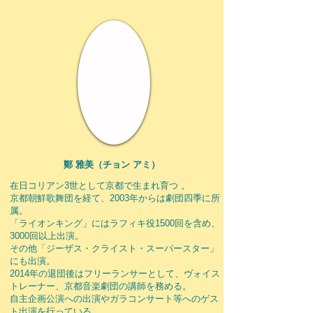
鄭 雅美（チョン アミ）
在日コリアン3世として京都で生まれ育つ 。
京都朝鮮歌舞団を経て、2003年からは劇団四季に所
属。
「ライオンキング」にはラフィキ役1500回を含め、
3000回以上出演。
その他「ジーザス・クライスト・スーパースター」
にも出演。
2014年の退団後はフリーランサーとして、ヴォイス
トレーナー、京都音楽劇団の講師を務める。
自主企画公演への出演やガラコンサート等へのゲス
ト出演を行っている。