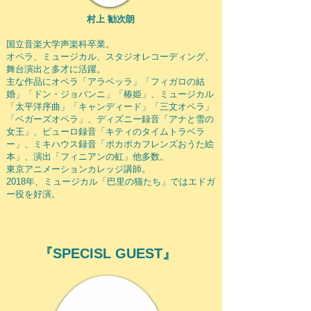
​村上 勧次朗
国立音楽大学声楽科卒業。
オペラ、ミュージカル、スタジオレコーディング、
舞台演出と多才に活躍。
主な作品にオペラ「アラベッラ」「フィガロの結
婚」「ドン・ジョバンニ」「椿姫」、ミュージカル
「太平洋序曲」「キャンディード」「三文オペラ」
「ベガーズオペラ」、ディズニー録音「アナと雪の
女王」、ピューロ録音「キティのタイムトラベラ
ー」、ミキハウス録音「ポカポカフレンズおうた絵
本」、演出「フィニアンの虹」他多数。
東京アニメーションカレッジ講師。
​2018年、ミュージカル「巴里の猫たち」ではエドガ
ー役を好演。
『​SPECISL GUEST』