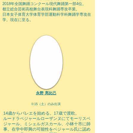
2018年全国舞踊コンクール現代舞踊第一部4位。
都立総合芸術高校舞台表現科舞踊専攻卒業。
日本女子体育大学体育学部運動科学科舞踊学専攻在
学。現在に至る。
​永野 亮比己
※15（土）のみ出演
14歳からバレエを始める。
17歳で渡欧。
ルードラベジャールローザンヌにてモーリスベ
ジャール、ミシェルガスカール、小林十市に師
事。
在学中即興の可能性をベジャール氏に認め