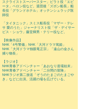
スクライストスーパースター」ピラト役「エビ
ータ」ペロン役など。退団後「ズボン船長」船
長役「グランドホテル」オッテンシュラッグ医
師役
「タイタニック」スミス船長役「マザー・テレ
サ 愛のうた」ジャーナリスト役「ザ・デイサー
ビス・ショウ」藤堂輝男・テリー役など。
【映像作品】
NHK「4号警備」NHK「大河ドラマ篤姫」
NHK「大河ドラマ独眼竜正宗」「遠山の金さん
捕り物長」
【ラジオ】
NHK青春アドベンチャー「あおなり道場始末」
NHK青春アドベンチャー「二分間の冒険」
NHKラジオ第二放送「ぞうのたまごのたまごや
き」などに出演。活躍の場を広げている。