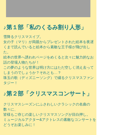
♪第１部「私のくるみ割り人形」
雪降るクリスマスイブ。
女の子（マリ）が両親からプレゼントされた絵本を夜遅
くまで読んでいると絵本から素敵な王子様が飛び出し
た。
絵本の世界へ誘われページをめくると次々に魅力的なお
話の登場人物たちが！
この夢のような世界は明け方にはただ空しく消え去って
しまうのでしょうか？それとも…？
珠玉の歌（ディズニーソング）で綴るクリスマスファン
タジー！
♪第２部「クリスマスコンサート」
クリスマスシーズンにふさわしいクラシックの名曲の
数々に、
皆様もご存じの楽しいクリスマスソングが目白押し。
ミュージカルアクター&アクトレスの素敵なコンサートを
どうぞお楽しみに！