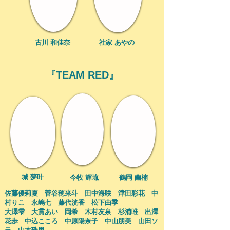
​古川 和佳奈
​社家 あやの
『​TEAM RED』
​城 夢叶
​今牧 輝琉
​鶴岡 蘭楠
佐藤優莉夏 菅谷穂来斗 田中海咲 津田彩花 中
村りこ 永嶋七 藤代洸香 松下由季
大澤雫 大貫あい 岡希 木村友泉 杉浦唯 出澤
花歩 中込こころ 中原陽奈子 中山朋美 山田ソ