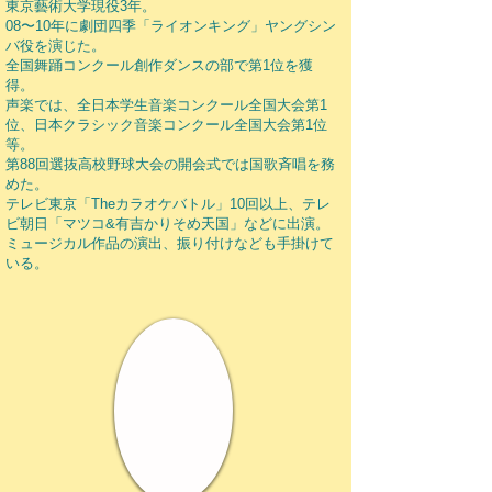
東京藝術大学現役3年。
08〜10年に劇団四季「ライオンキング」ヤングシン
バ役を演じた。
全国舞踊コンクール創作ダンスの部で第1位を獲
得。
声楽では、全日本学生音楽コンクール全国大会第1
位、日本クラシック音楽コンクール全国大会第1位
等。
第88回選抜高校野球大会の開会式では国歌斉唱を務
めた。
テレビ東京「Theカラオケバトル」10回以上、テレ
ビ朝日「マツコ&有吉かりそめ天国」などに出演。
ミュージカル作品の演出、振り付けなども手掛けて
いる。