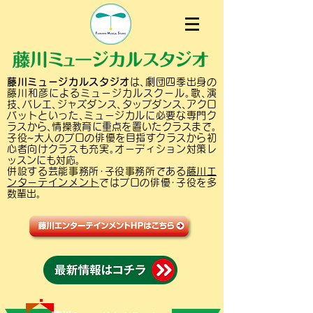
藤川ミュージカルスタジオ
は､劇団四季出身の
藤川和彦によるミュージカルスクール｡歌､演
技､バレエ､ジャズダンス､タップダンス､アクロ
バットといった､ミュージカルに必要な専門ク
ラスから､情操教育に重点を置いたクラスまで｡
子役~大人のプロの俳優を目指すクラスから初
心者向けクラスも充実｡オーディション対策レ
ッスンにも対応｡
併設する芸能事務所･子役事務所である
藤川エ
ンターテインメント
ではプロの俳優･子役を多
数輩出｡