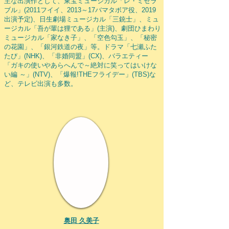
主な出演作として、東宝ミュージカル「レ・ミゼラ
ブル」(2011フイイ、2013～17バマタボア役、2019
出演予定)、日生劇場ミュージカル「三銃士」、ミュ
ージカル「吾が輩は狸である」(主演)、劇団ひまわり
ミュージカル「家なき子」、「空色勾玉」、「秘密
の花園」、「銀河鉄道の夜」等。ドラマ「七瀬ふた
たび」(NHK)、「非婚同盟」(CX)、バラエティー
「ガキの使いやあらへんで～絶対に笑ってはいけな
い編 ～」(NTV)、「爆報!THEフライデー」(TBS)な
ど、テレビ出演も多数。
奥田 久美子