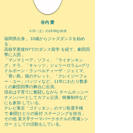
谷内 愛
※15（土）の19:00は休演
福岡県出身 。10歳からジャズダンスを始め
る 。
高校卒業後NYでのダンス留学 を経て、劇団四
季に入団 。
「マンマミーア」ソフィ、「ライオンキン
グ」ナラ、「キャッツ」ジェリーロラム=グリ
ドルボーン・ランペルティーザ・ジェミマ、
「青い鳥」猫のチレット、「クレイジーフォ
ー・ユー」パッツィなど、11年にわたり数多
くの劇団四季の舞台に出演。
現在は子育てに奮闘しながら チームホッシー
ナメンバーとしてカフェ公演、映像制作など
にも参加 している。
テレビ東京「ゴドッタン」のマジ歌選手権
で 劇団ひとりの振付 ステージングを担当 。
その他 某大手テーマパークホテルの専属シン
ガー としての活動もしている。