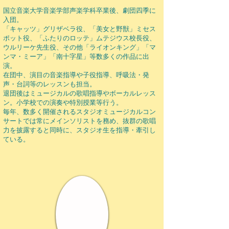
国立音楽大学音楽学部声楽学科卒業後、劇団四季に
入団。
「キャッツ」グリザベラ役、「美女と野獣」ミセス
ポット役、「ふたりのロッテ」ムテジウス校長役、
ウルリーケ先生役、その他「ライオンキング」「マ
ンマ・ミーア」「南十字星」等数多くの作品に出
演。
在団中、演目の音楽指導や子役指導、呼吸法・発
声・台詞等のレッスンも担当。
退団後はミュージカルの歌唱指導やボーカルレッス
ン。
小学校での演奏や特別授業等行う。
毎年、数多く開催されるスタジオミュージカルコン
サートでは常にメインソリストを務め、抜群の歌唱
力を披露すると同時に、スタジオ生を指導・牽引し
ている。