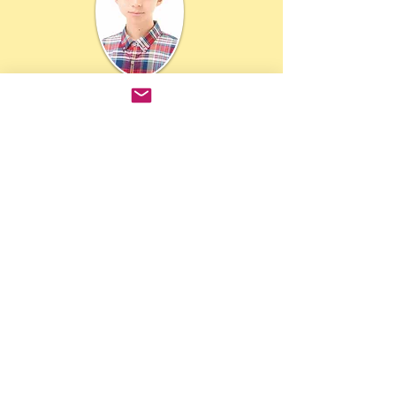
東京都出身。高校２
年生。
17歳。
主な出演作品
劇団四季「ライオンキング」ヤングシンバ役
（2013年～2015年）
まきりかプロデュース「くっくまミュージカ
ル」（2016年）
、ミュージカル座「マリオネッ
ト」（2016年）「クリスマスに歌えば」
（2019年）、東京印「あの春の約束を歩き出す
君のために」（2018）「one cup of rice～おに
ぎりのむすびかた～」（2018年）「蒼い薔薇の
シグナル」（2019年）
​ダッチェス（ダブルキャスト）
​池田莉々依