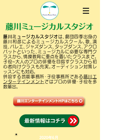
藤川ミュージカルスタジオ
は､劇団四季出身の
藤川和彦によるミュージカルスクール｡歌､演
技､バレエ､ジャズダンス､タップダンス､アクロ
バットといった､ミュージカルに必要な専門ク
ラスから､情操教育に重点を置いたクラスまで｡
子役~大人のプロの俳優を目指すクラスから初
心者向けクラスも充実｡オーディション対策レ
ッスンにも対応｡
併設する芸能事務所･子役事務所である
藤川エ
ンターテインメント
ではプロの俳優･子役を多
数輩出｡
2020年6月