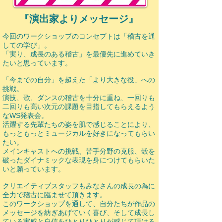
『演出家よりメッセージ』
今回のワークショップのコンセプトは「稽古を通
しての学び」。
「実り、成長のある稽古」を最優先に進めていき
たいと思っています。
「今までの自分」を超えた「より大きな役」への
挑戦。
演技、歌、ダンスの稽古を十分に重ね、一回りも
二回りも高い次元の課題を目指してもらえるよう
なWS発表会。
活躍する先輩たちの姿を肌で感じることにより、
もっともっとミュージカルを好きになってもらい
たい。
メインキャストへの挑戦、苦手分野の克服、殻を
破ったダイナミックな表現を身につけてもらいた
いと願っています。
クリエイティブスタッフもみなさんの成長の為に
全力で稽古に臨ませて頂きます。
このワークショップを通して、自分たちが作品の
メッセージを紡ぎあげていく喜び、そして成長し
ている実感と自信をひとりひとりが感じて頂ける