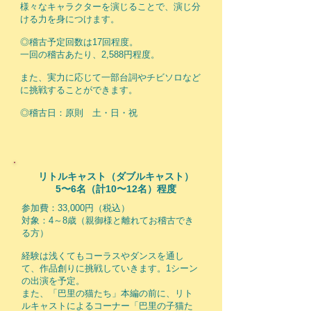
様々なキャラクターを演じることで、演じ分
ける力を身につけます。
◎稽古予定回数は17回程度。
一回の稽古あたり、2,588円程度。
また、実力に応じて一部台詞やチビソロなど
に挑戦することができます。
◎稽古日：原則 土・日・祝
リトルキャスト（ダブルキャスト）
5〜6名（計10〜12名）程度
参加費：33,000円（税込）
対象：4～8歳（親御様と離れてお稽古でき
る方）
経験は浅くてもコーラスやダンスを通し
て、作品創りに挑戦していきます。1シーン
の出演を予定。
また、「巴里の猫たち」本編の前に、リト
ルキャストによるコーナー「巴里の子猫た