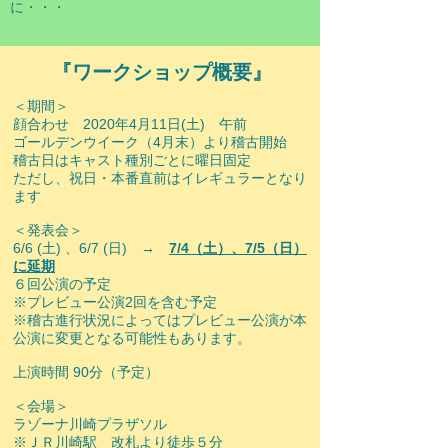
に・・・
『ワークショップ概要』
＜期間＞
顔合わせ 2020年4月11日(土) 午前
ゴールデンウイーク（4月末）より稽古開始
​稽古日はキャスト種別ごとに曜日固定
ただし、祝日・本番直前はイレギュラーとなり
ます
＜発表会＞
6/6 (土) 、6/7 (日) →
7/4（土）、7/5（日）
に延期
６回公演の予定
※プレビュー公演2回を含む予定
※稽古進行状況によってはプレビュー公演が本
公演に変更となる可能性もあります。
上演時間 90分（予定）
＜会場＞
ラゾーナ川崎プラザソル
※ＪＲ川崎駅 改札より徒歩５分