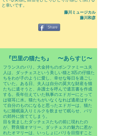
と幸いです。
​藤川ミュージカル
藤川和彦
Share
『巴里の猫たち』 〜あらすじ〜
フランスのパリ。大金持ちのボンファミーユ夫
人は、ダッチェスという美しい猫と3匹の仔猫た
ちをわが子のように愛し、幸せな毎日を過ごし
ていた。ある日、夫人は自分の莫大な財産を猫
たちに遺そうと、弁護士を呼んで遺言書を作成
する。長年仕えていた執事のエドガーにとって
は寝耳に水。猫たちがいなくなれば遺産はすべ
て自分のものになると思ったエドガーは、猫た
ちに睡眠薬入りミルクを飲ませて眠らせ、パリ
の郊外に捨ててしまう。
目を覚ましたダッチェスたちの前に現れたの
が、野良猫オマリー。ダッチェスの魅力に惹か
れたオマリーは、いっしょにパリを目指すこと