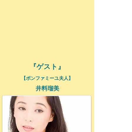
『​ゲスト』
【​ボンファミーユ夫人
】
井料瑠美