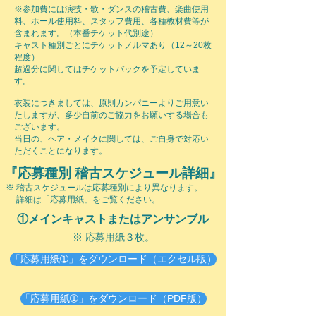
※参加費には
演技・歌・ダンスの稽古費、楽曲使用
料、ホール使用料、スタッフ費用、各種教材費等が
含まれます。（本番チケット代別途）
キャスト種別ごとにチケットノルマあり（12～20枚
程度）
​超過分に関してはチケットバックを予定していま
す。
衣装につきましては、原則カンパニーよりご用意い
たしますが、多少自前のご協力をお願いする場合も
ございます。
​当日の、ヘア・メイクに関しては、ご自身で対応い
ただくことになります。
『応募種別 稽古スケジュール詳細
』
※ 稽古スケジュールは応募種別により異なります。
詳細は「応募用紙」をご覧ください。
①メインキャスト
またはアンサンブル
※ 応募用紙３枚。
「応募用紙➀」をダウンロード（エクセル版）
「応募用紙➀」をダウンロード（PDF版）