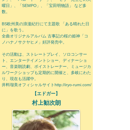
曜日」、「SEMPO」
、「宝田明物語」 など多
数。
BS欧州美の浪漫紀行にて主題歌 「ある晴れた日
に」を歌う。
全曲オリジナルアルバム 古事記の桜の姫神「コ
ノハナノサクヤヒメ」好評発売中。
その活動は、ストレートプレイ、ソロコンサー
ト、エンターテイメントショー、ディナーショ
ー、音楽朗読劇、ボイストレーナー、ミュージカ
ルワークショップも定期的に開催と、多岐にわた
り、現在も活躍中。
井料瑠美オフィシャルサイトhttp://iryo-rumi.com/
【エドガー】
村上勧次朗