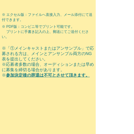
※ エクセル版：ファイルへ直接入力、メール添付にて送
付できます。
※ PDF版：コンビニ等でプリント可能です。
プリントに手書き記入の上、
郵送にてご送付くださ
い。
※「①メインキャストまたはアンサンブル」で応
募される方は、
メインとアンサンブル両方のNG
表を提出してください。
※
応募者多数の場合、オーディションまたは
早め
に募集を締切る場合があります。
​※
参加決定後の辞退は不可とさせて頂きます。