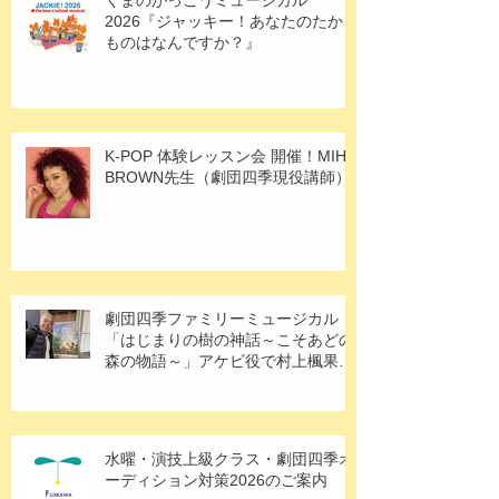
くまのがっこうミュージカル
2026『ジャッキー！あなたのたから
ものはなんですか？』
K-POP 体験レッスン会 開催！MIHO
BROWN先生（劇団四季現役講師）
劇団四季ファミリーミュージカル
「はじまりの樹の神話～こそあどの
森の物語～」アケビ役で村上楓果さ
ん出演！