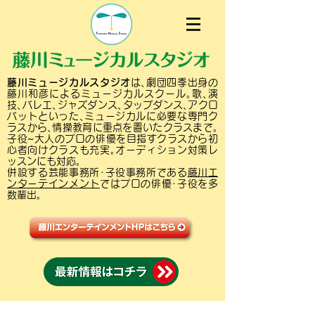
藤川ミュージカルスタジオ
は､劇団四季出身の
藤川和彦によるミュージカルスクール｡歌､演
技､バレエ､ジャズダンス､タップダンス､アクロ
バットといった､ミュージカルに必要な専門ク
ラスから､情操教育に重点を置いたクラスまで｡
子役~大人のプロの俳優を目指すクラスから初
心者向けクラスも充実｡オーディション対策レ
ッスンにも対応｡
併設する芸能事務所･子役事務所である
藤川エ
ンターテインメント
ではプロの俳優･子役を多
数輩出｡