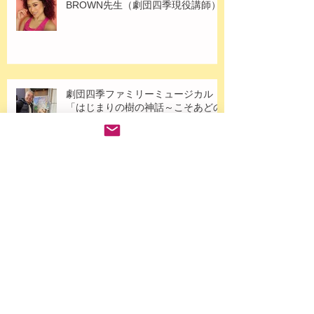
K-POP 体験レッスン会 開催！MIHO
BROWN先生（劇団四季現役講師）
劇団四季ファミリーミュージカル
「はじまりの樹の神話～こそあどの
森の物語～」アケビ役で村上楓果さ
ん出演！
水曜・演技上級クラス・劇団四季オ
ーディション対策2026のご案内