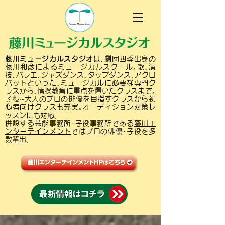
藤川ミュージカルスタジオ
は､劇団四季出身の
藤川和彦によるミュージカルスクール｡歌､演
技､バレエ､ジャズダンス､タップダンス､アクロ
バットといった､ミュージカルに必要な専門ク
ラスから､情操教育に重点を置いたクラスまで｡
子役~大人のプロの俳優を目指すクラスから初
心者向けクラスも充実｡オーディション対策レ
ッスンにも対応｡
併設する芸能事務所･子役事務所である
藤川エ
ンターテインメント
ではプロの俳優･子役を多
数輩出｡