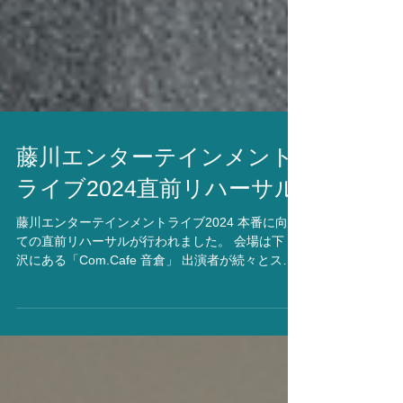
藤川エンターテインメント
ライブ2024直前リハーサル
藤川エンターテインメントライブ2024 本番に向け
ての直前リハーサルが行われました。 会場は下 北
沢にある「Com.Cafe 音倉」 出演者が続々とスタ
ンバイ！ まずはランチショーに出演する西原かえ
でさん、山口丈心くんが会場入り！ 藤川エンター
テインメント所属のアーティスト達によって創り
上げる音楽ライブ。 いよいよ本番間際！ 本番はも
ちろん、久田菜美さんによる生演奏！ これまでの