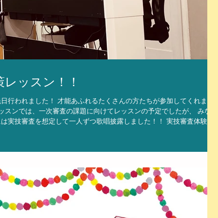
策レッスン！！
日行われました！ 才能あふれるたくさんの方たちが参加してくれまし
策レッスンでは、一次審査の課題に向けてレッスンの予定でしたが、 みなさ
は実技審査を想定して一人ずつ歌唱披露しました！！ 実技審査体験！
が、みなさん良い経験になったようです！ くまのがっこう対策レッスン
んには基本的な発声の仕方、それぞれの曲の歌詞の意味や表現の仕方の
スンでしたが、たくさんのことを吸収してもらえました。 くまのがっこ
12月２１日が応募の締め切りになりますが、二次審査の対策レッスンも
いない方はお急ぎください！ 今後の対策レッスン（グループレッスン・
お問い合わせください。 たくさんの方たちとの出会いを楽しみにして
com/the-bea