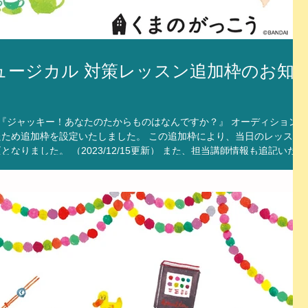
ュージカル 対策レッスン追加枠のお知
 『ジャッキー！あなたのたからものはなんですか？』​​ オーディション対
ため追加枠を設定いたしました。 この追加枠により、当日のレッスン
なりました。 （2023/12/15更新） また、担当講師情報も追記いたし
認ください。 12月16日（土） 第１スタジオ 担当：有阪佳子先生 ①
ャッキーのうた」歌唱 空きあり 第２スタジオ 担当：太田浩人先生 ①
10～12:10 「かえっておいで」歌唱 満席 レッスンご希望
ください！ 今回の対策レッスンは1次審査を通過するためのスキルアッ
つ個性、自分にしかない魅力を存分に発揮して、大きく成長していきま