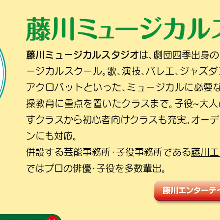
藤川ミュージカルスタジオ
は､劇団四季出身
ージカルスクール｡歌､演技､バレエ､ジャズダ
アクロバットといった､ミュージカルに必要
操教育に重点を置いたクラスまで｡子役~大
すクラスから初心者向けクラスも充実｡オー
ンにも対応｡
併設する芸能事務所･子役事務所である
藤川エ
ではプロの俳優･子役を多数輩出｡