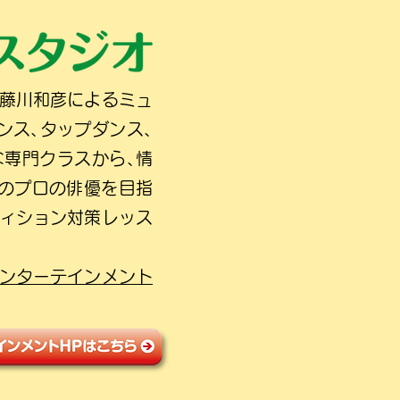
の藤川和彦によるミュ
ンス､タップダンス､
な専門クラスから､情
人のプロの俳優を目指
ディション対策レッス
ンターテインメント