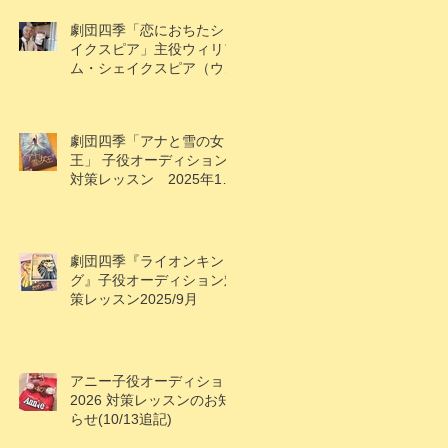
劇団四季「恋におちたシェ
イクスピア」主役ウィリア
ム・シェイクスピア（ウィ
ル）役で大鹿礼生くん出
演！
劇団四季「アナと雪の女
王」 子役オーディション
対策レッスン 2025年10
月
劇団四季『ライオンキン
グ』子役オーディション対
策レッスン2025/9月
アニー子役オーディション
2026 対策レッスンのお知
らせ(10/13追記)