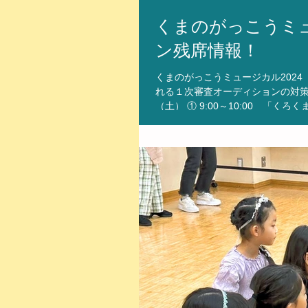
くまのがっこうミ
ン残席情報！
くまのがっこうミュージカル2024
れる１次審査オーディションの対策
（土） ① 9:00～10:00 「くろくまチャッキーのうた」歌唱 空きあり ②10:00～11:00 「かえってお
いで」歌唱 残席わずか ③11
か 定員に達した時点で締め切らせ
ださい！ 今回の対策レッスンは1
個性、自分にしかない魅力を存分に
スタジオHPの特設ページをご確認ください。 htt
oubo01 くまのがっこうミュージ