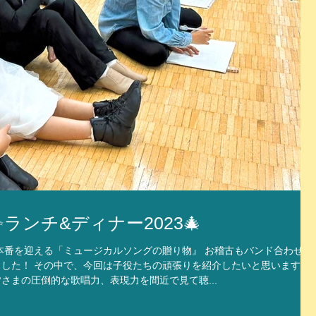
ンチ&ディナー2023🎄
に本番を迎える「ミュージカルソングの贈り物』 お稽古もバンド合わせや
した！ その中で、今回は子役たちの頑張りを紹介したいと思います🎄
さまの圧倒的な歌唱力、表現力を間近で見て聴...