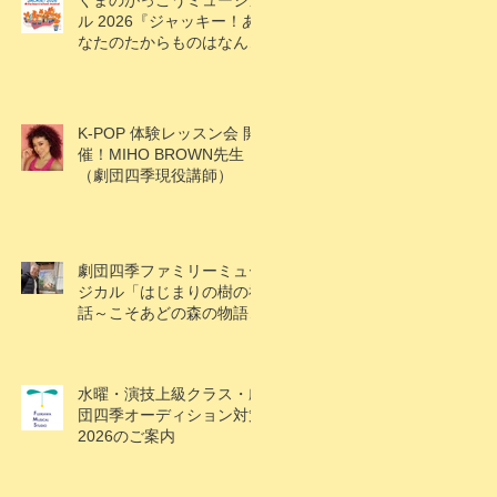
くまのがっこうミュージカ
ル 2026『ジャッキー！あ
なたのたからものはなんで
すか？』
K-POP 体験レッスン会 開
催！MIHO BROWN先生
（劇団四季現役講師）
劇団四季ファミリーミュー
ジカル「はじまりの樹の神
話～こそあどの森の物語
～」アケビ役で村上楓果さ
ん出演！
水曜・演技上級クラス・劇
団四季オーディション対策
2026のご案内