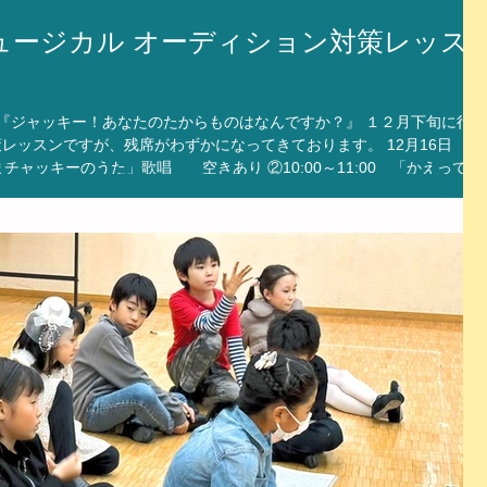
ュージカル オーディション対策レッス
 『ジャッキー！あなたのたからものはなんですか？』​​ １２月下旬に行わ
レッスンですが、残席がわずかになってきております。 12月16日
:10～12:10 「いたずらイズワンダホー」歌唱 残席わず
て頂く予定です。 レッスンご希望の方は早めにスタジオまでお問合せく
次審査を通過するためのスキルアップを目指したレッスン！ 自分の持つ
発揮して、大きく成長していきましょう！ 対策レッスンの詳細は下記
ps://www.fujikawa-mst.com/the-bears-school-2024-
カル 2010年の初演以来、多くの方々に愛され続けてきた感