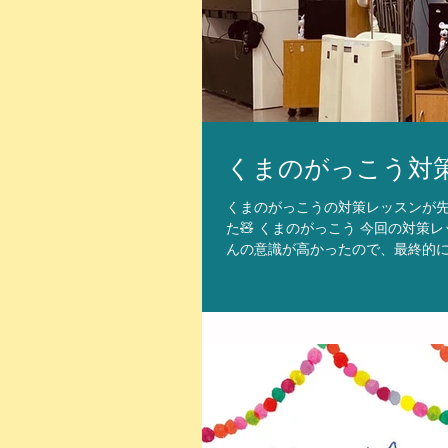
くまのがっこう対
くまのがっこうの対策レッスンが先
た🧸 くまのがっこう 今回の対
んの意識が高かったので、最終的に
（＾_＾）✨ 少し緊張気味でした
（太田浩人） 今回参加したみなさ
アドバイスをして、 １時間のレッ
う対策レッスン（太田浩人） 本日
行う予定です。 まだ応募が済んで
個人レッスン）の詳細はスタジオに
います！ https://www.fujikawa-mst.