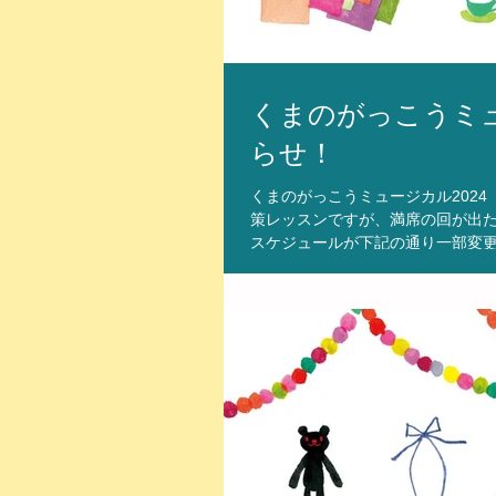
くまのがっこうミ
らせ！
くまのがっこうミュージカル2024
策レッスンですが、満席の回が出た
スケジュールが下記の通り一部変更と
ました。 空き状況も含め、皆様ご確
9:00～10:00 「くろくまチ
8:50～ 9:50 「かえっておいで」歌唱（追加枠） 空きあり ②10:00～11:00 「いたずらイズワンダホ
ー」歌唱 残席わずか ③11:
の方は早めにスタジオまでお問合せ
プを目指したレッスン！ 自分の持
しょう！...