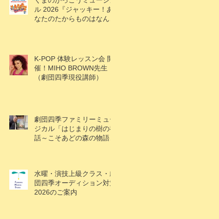
くまのがっこうミュージカ
ル 2026『ジャッキー！あ
なたのたからものはなんで
すか？』
K-POP 体験レッスン会 開
催！MIHO BROWN先生
（劇団四季現役講師）
劇団四季ファミリーミュー
ジカル「はじまりの樹の神
話～こそあどの森の物語
～」アケビ役で村上楓果さ
ん出演！
水曜・演技上級クラス・劇
団四季オーディション対策
2026のご案内