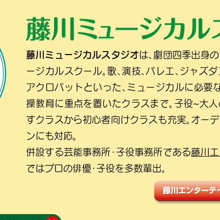
藤川ミュージカルスタジオ
は､劇団四季出身
ージカルスクール｡歌､演技､バレエ､ジャズダ
アクロバットといった､ミュージカルに必要
操教育に重点を置いたクラスまで｡子役~大
すクラスから初心者向けクラスも充実｡オー
ンにも対応｡
併設する芸能事務所･子役事務所である
藤川エ
ではプロの俳優･子役を多数輩出｡