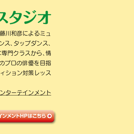
の藤川和彦によるミュ
ンス､タップダンス､
な専門クラスから､情
人のプロの俳優を目指
ディション対策レッス
ンターテインメント