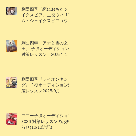
劇団四季「恋におちたシェ
イクスピア」主役ウィリア
ム・シェイクスピア（ウィ
ル）役で大鹿礼生くん出
演！
劇団四季「アナと雪の女
王」 子役オーディション
対策レッスン 2025年10
月
劇団四季『ライオンキン
グ』子役オーディション対
策レッスン2025/9月
アニー子役オーディション
2026 対策レッスンのお知
らせ(10/13追記)