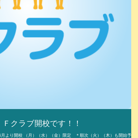
 Ｆクラブ開校です！！
2年4月より開校 （月）（水）（金）限定 ＊順次（火）（木）も開始予定