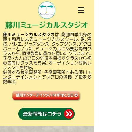
藤川ミュージカルスタジオ
は､劇団四季出身の
藤川和彦によるミュージカルスクール｡歌､演
技､バレエ､ジャズダンス､タップダンス､アクロ
バットといった､ミュージカルに必要な専門ク
ラスから､情操教育に重点を置いたクラスまで｡
子役~大人のプロの俳優を目指すクラスから初
心者向けクラスも充実｡オーディション対策レ
ッスンにも対応｡
併設する芸能事務所･子役事務所である
藤川エ
ンターテインメント
ではプロの俳優･子役を多
数輩出｡