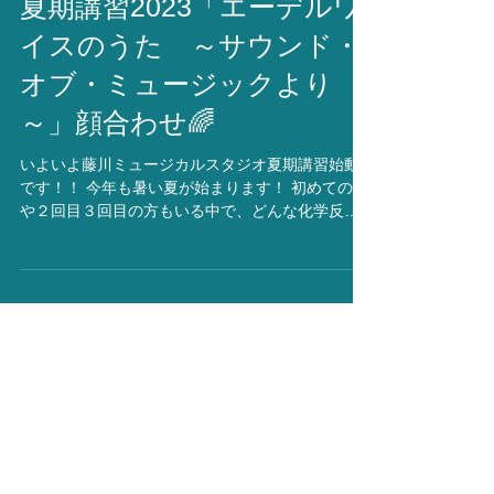
夏期講習2023「エーデルワ
イスのうた ～サウンド・
オブ・ミュージックより
～」顔合わせ🌈
いよいよ藤川ミュージカルスタジオ夏期講習始動
です！！ 今年も暑い夏が始まります！ 初めての方
や２回目３回目の方もいる中で、どんな化学反応
が起きるのか楽しみです(^ ^)✨ なんと！これまで
の参加者で、夏期講習のあとに大きな作品が決ま
った方もいます。 （「SPY×FAMILY...