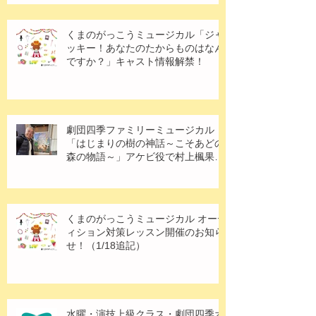
くまのがっこうミュージカル「ジャ
ッキー！あなたのたからものはなん
ですか？」キャスト情報解禁！
劇団四季ファミリーミュージカル
「はじまりの樹の神話～こそあどの
森の物語～」アケビ役で村上楓果さ
ん出演！
くまのがっこうミュージカル オーデ
ィション対策レッスン開催のお知ら
せ！（1/18追記）
水曜・演技上級クラス・劇団四季オ