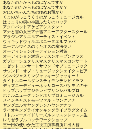
あなたのたからものはなんですか
あなたのたからものはなんですか？
おにいちゃんたちのゆめ
お預かり
くまのがっこう
くまのがっこうミュージカル
はじまりの樹の神話
ふたりのロッテ
アクロバット
アケビ
アシスタント
アナと雪の女王
アナ雪
アニー
アフタースクール
アラジン
アリエル
アーティスト
イベント
ウィキッド
ウィル
エポニーヌ
エルファバ
エーデルワイスのうた
オズの魔法使い
オーディション
オーディション対策
オーディション対策レッスン
オープンクラス
ガブローシュ
クリスマス
クリスマスコンサート
コゼット
コンサート
サウンドオブミュージック
サウンド・オブ・ミュージック
シェイクスピア
シンバ
ジャスミン
ジャッキー
ジャッキー！
タイトルロール
ダンス
ティモン
テレビドラマ
ディズニー
デビュー
ネッサローズ
バケモノの子
ヒップホップ
フジテレビ
プリンシパル
プロ
ホテルニューグランド
ホリプロ
ミュージカル
メインキャスト
モーツァルト
ヤングアナ
ヤングエルサ
ヤングシンバ
ヤングナラ
ライオキング
ライオンキング
ライブ
ラグタイム
リトルマーメイド
リーズル
レッスン
レッスン生
レミゼラブル
ロッテ
ワークショップ
三千円の使いかた
主役
主演
事務所
井出大智