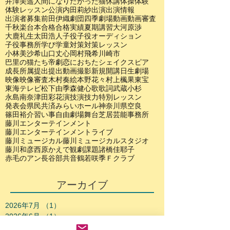
井澤美遥
人間になりたがった猫
休講
体操
体験
体験レッスン
公演
内田莉紗
出演
出演情報
出演者募集
前田伊織
劇団四季
劇場
動画
動画審査
千秋楽
台本
合格
合格実績
夏期講習
大河原渉
大鹿礼生
太田浩人
子役
子役オーディション
子役事務所
学び
学童
対策
対策レッスン
小林美沙希
山口丈心
岡村飛希
川崎市
巴里の猫たち
帝劇
恋におちたシェイクスピア
成長
所属
提出
提出動画
撮影
新規開講
日生劇場
映像
映像審査
木村奏絵
本野花々
村上楓果
東宝
東海テレビ
松下由季
森健心
歌
歌詞
武蔵小杉
永島南奈
津田彩花
演技
演技力
特別レッスン
発表会
県民共済みらいホール
神奈川県
空良
篠田裕介
習い事
自由劇場
舞台
芝居
芸能事務所
藤川エンターテインメント
藤川エンターテインメントライブ
藤川ミュージカル
藤川ミュージカルスタジオ
藤川和彦
西原かえで
観劇
課題
諸橋佳耶子
赤毛のアン
長谷部共音
鶴若咲季
Ｆクラブ
アーカイブ
2026年7月
（1）
1件の記事
2026年6月
（1）
1件の記事
2026年5月
（1）
1件の記事