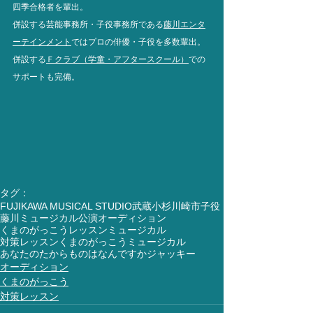
四季合格者を輩出。
併設する芸能事務所・子役事務所である
藤川エンタ
ーテインメント
ではプロの俳優・子役を多数輩出。
併設する
Ｆクラブ（学童・アフタースクール）
での
サポートも完備。
タグ：
FUJIKAWA MUSICAL STUDIO
武蔵小杉
川崎市
子役
藤川ミュージカル
公演
オーディション
くまのがっこう
レッスン
ミュージカル
対策レッスン
くまのがっこうミュージカル
あなたのたからものはなんですか
ジャッキー
オーディション
くまのがっこう
対策レッスン