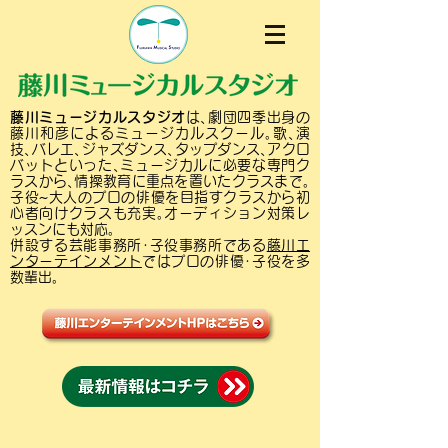
藤川ミュージカルスタジオ
は､劇団四季出身の
藤川和彦によるミュージカルスクール｡歌､演
技､バレエ､ジャズダンス､タップダンス､アクロ
バットといった､ミュージカルに必要な専門ク
ラスから､情操教育に重点を置いたクラスまで｡
子役~大人のプロの俳優を目指すクラスから初
心者向けクラスも充実｡オーディション対策レ
ッスンにも対応｡
併設する芸能事務所･子役事務所である
藤川エ
ンターテインメント
ではプロの俳優･子役を多
数輩出｡