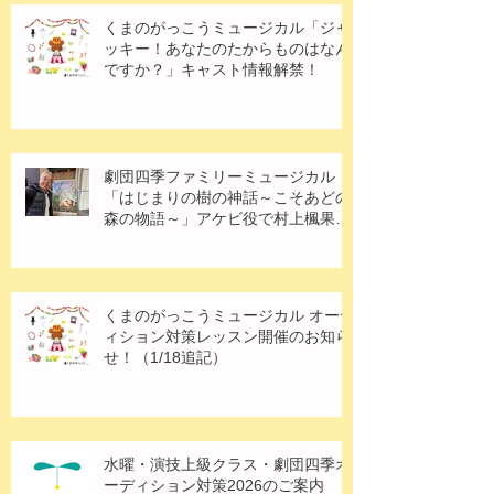
くまのがっこうミュージカル「ジャ
ッキー！あなたのたからものはなん
ですか？」キャスト情報解禁！
劇団四季ファミリーミュージカル
「はじまりの樹の神話～こそあどの
森の物語～」アケビ役で村上楓果さ
ん出演！
くまのがっこうミュージカル オーデ
ィション対策レッスン開催のお知ら
せ！（1/18追記）
水曜・演技上級クラス・劇団四季オ
ーディション対策2026のご案内