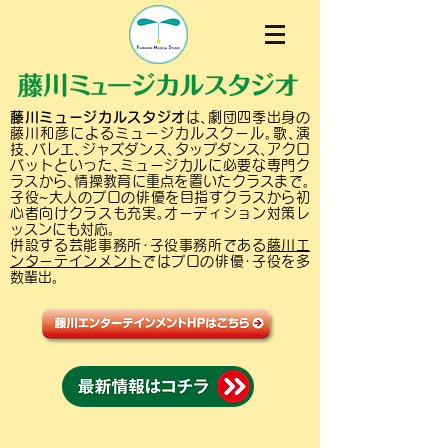
藤川ミュージカルスタジオ
は､劇団四季出身の
藤川和彦によるミュージカルスクール｡歌､演
技､バレエ､ジャズダンス､タップダンス､アクロ
バットといった､ミュージカルに必要な専門ク
ラスから､情操教育に重点を置いたクラスまで｡
子役~大人のプロの俳優を目指すクラスから初
心者向けクラスも充実｡オーディション対策レ
ッスンにも対応｡
併設する芸能事務所･子役事務所である
藤川エ
ンターテインメント
ではプロの俳優･子役を多
数輩出｡