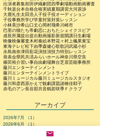
出演者募集
前田伊織
劇団四季
劇場
動画
動画審査
千秋楽
台本
合格
合格実績
夏期講習
大河原渉
大鹿礼生
太田浩人
子役
子役オーディション
子役事務所
学び
学童
対策
対策レッスン
小林美沙希
山口丈心
岡村飛希
川崎市
巴里の猫たち
帝劇
恋におちたシェイクスピア
成長
所属
提出
提出動画
撮影
新規開講
日生劇場
映像
映像審査
木村奏絵
本野花々
村上楓果
東宝
東海テレビ
松下由季
森健心
歌
歌詞
武蔵小杉
永島南奈
津田彩花
演技
演技力
特別レッスン
発表会
県民共済みらいホール
神奈川県
空良
篠田裕介
習い事
自由劇場
舞台
芝居
芸能事務所
藤川エンターテインメント
藤川エンターテインメントライブ
藤川ミュージカル
藤川ミュージカルスタジオ
藤川和彦
西原かえで
観劇
課題
諸橋佳耶子
赤毛のアン
長谷部共音
鶴若咲季
Ｆクラブ
アーカイブ
2026年7月
（1）
1件の記事
2026年6月
（1）
1件の記事
2026年5月
（1）
1件の記事
2026年3月
（3）
3件の記事