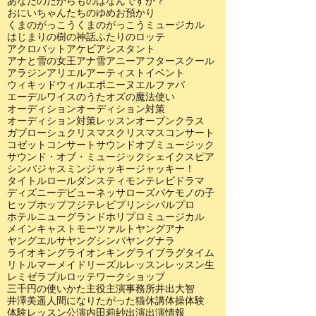
あなたのたからものはなんですか？
おにいちゃんたちのゆめ
お預かり
くまのがっこう
くまのがっこうミュージカル
はじまりの樹の神話
ふたりのロッテ
アクロバット
アケビ
アシスタント
アナと雪の女王
アナ雪
アニー
アフタースクール
アラジン
アリエル
アーティスト
イベント
ウィキッド
ウィル
エポニーヌ
エルファバ
エーデルワイスのうた
オズの魔法使い
オーディション
オーディション対策
オーディション対策レッスン
オープンクラス
ガブローシュ
クリスマス
クリスマスコンサート
コゼット
コンサート
サウンドオブミュージック
サウンド・オブ・ミュージック
シェイクスピア
シンバ
ジャスミン
ジャッキー
ジャッキー！
タイトルロール
ダンス
ティモン
テレビドラマ
ディズニー
デビュー
ネッサローズ
バケモノの子
ヒップホップ
フジテレビ
プリンシパル
プロ
ホテルニューグランド
ホリプロ
ミュージカル
メインキャスト
モーツァルト
ヤングアナ
ヤングエルサ
ヤングシンバ
ヤングナラ
ライオキング
ライオンキング
ライブ
ラグタイム
リトルマーメイド
リーズル
レッスン
レッスン生
レミゼラブル
ロッテ
ワークショップ
三千円の使いかた
主役
主演
事務所
井出大智
井澤美遥
人間になりたがった猫
休講
体操
体験
体験レッスン
公演
内田莉紗
出演
出演情報