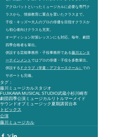
アクロバットといったミュージカルに必要な専門ク
ラスから、情操教育に重点を置いたクラスまで。
子役・キッズ〜大人のプロの俳優を目指すクラスか
ら初心者向けクラスも充実。
オーディション対策レッスンにも対応。
毎年、劇団
四季合格者を輩出。
併設する芸能事務所・子役事務所である
藤川エンタ
ーテインメント
ではプロの俳優・子役を多数輩出。
併設する
Ｆクラブ（学童・アフタースクール）
での
サポートも完備。
タグ：
藤川ミュージカルスタジオ
FUJIKAWA MUSICAL STUDIO
武蔵小杉
川崎市
劇団四季
公演
ミュージカル
リトルマーメイド
サウンドオブミュージック
夏期講習
台本
トピックス
公演
藤川ミュージカル