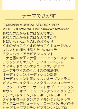
演！
テーマでさがす
FUJIKAWA MUSICAL STUDIO
K-POP
MIHO BROWN
RAGTIME
SnowWhite
Wicked
あなたのたからものはなんですか
あなたのたからものはなんですか？
おにいちゃんたちのゆめ
お預かり
くまのがっこう
くまのがっこうミュージカル
はじまりの樹の神話
ふたりのロッテ
アクロバット
アケビ
アシスタント
アナと雪の女王
アナ雪
アニー
アフタースクール
アラジン
アリエル
アーティスト
イベント
ウィキッド
ウィル
エポニーヌ
エルファバ
エーデルワイスのうた
オズの魔法使い
オーディション
オーディション対策
オーディション対策レッスン
オープンクラス
ガブローシュ
クリスマス
クリスマスコンサート
コゼット
コンサート
サウンドオブミュージック
サウンド・オブ・ミュージック
シェイクスピア
シンバ
ジャスミン
ジャッキー
ジャッキー！
タイトルロール
ダンス
ティモン
テレビドラマ
ディズニー
デビュー
ネッサローズ
バケモノの子
ヒップホップ
フジテレビ
プリンシパル
プロ