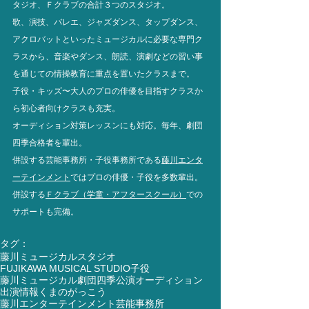
タジオ、Ｆクラブの合計３つのスタジオ。
歌、演技、バレエ、ジャズダンス、タップダンス、
アクロバットといったミュージカルに必要な専門ク
ラスから、
音楽やダンス、朗読、演劇などの習い事
を通じての
情操教育に重点を置いたクラスまで。
子役・キッズ〜大人のプロの俳優を目指すクラスか
ら初心者向けクラスも充実。
オーディション対策レッスンにも対応。毎年、劇団
四季合格者を輩出。
併設する芸能事務所・子役事務所である
藤川エンタ
ーテインメント
ではプロの俳優・子役を多数輩出。
併設する
Ｆクラブ（学童・アフタースクール）
での
サポートも完備。
タグ：
藤川ミュージカルスタジオ
FUJIKAWA MUSICAL STUDIO
子役
藤川ミュージカル
劇団四季
公演
オーディション
出演情報
くまのがっこう
藤川エンターテインメント
芸能事務所