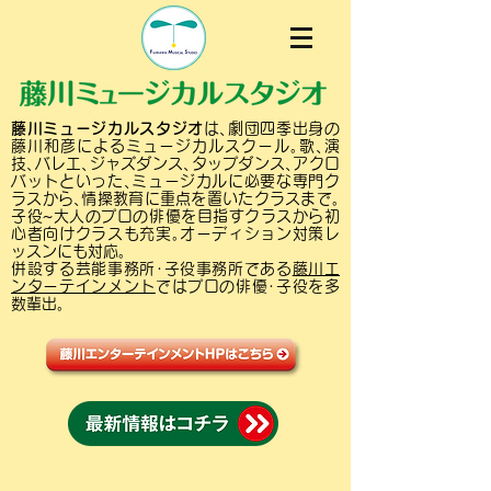
藤川ミュージカルスタジオ
は､劇団四季出身の
藤川和彦によるミュージカルスクール｡歌､演
技､バレエ､ジャズダンス､タップダンス､アクロ
バットといった､ミュージカルに必要な専門ク
ラスから､情操教育に重点を置いたクラスまで｡
子役~大人のプロの俳優を目指すクラスから初
心者向けクラスも充実｡オーディション対策レ
ッスンにも対応｡
併設する芸能事務所･子役事務所である
藤川エ
ンターテインメント
ではプロの俳優･子役を多
数輩出｡