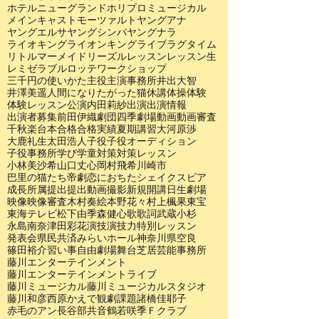
ホテルニューグランド
ホリプロ
ミュージカル
メインキャスト
モーツァルト
ヤングアナ
ヤングエルサ
ヤングシンバ
ヤングナラ
ライオキング
ライオンキング
ライブ
ラグタイム
リトルマーメイド
リーズル
レッスン
レッスン生
レミゼラブル
ロッテ
ワークショップ
三千円の使いかた
主役
主演
事務所
井出大智
井澤美遥
人間になりたがった猫
休講
体操
体験
体験レッスン
公演
内田莉紗
出演
出演情報
出演者募集
前田伊織
劇団四季
劇場
動画
動画審査
千秋楽
台本
合格
合格実績
夏期講習
大河原渉
大鹿礼生
太田浩人
子役
子役オーディション
子役事務所
学び
学童
対策
対策レッスン
小林美沙希
山口丈心
岡村飛希
川崎市
巴里の猫たち
帝劇
恋におちたシェイクスピア
成長
所属
提出
提出動画
撮影
新規開講
日生劇場
映像
映像審査
木村奏絵
本野花々
村上楓果
東宝
東海テレビ
松下由季
森健心
歌
歌詞
武蔵小杉
永島南奈
津田彩花
演技
演技力
特別レッスン
発表会
県民共済みらいホール
神奈川県
空良
篠田裕介
習い事
自由劇場
舞台
芝居
芸能事務所
藤川エンターテインメント
藤川エンターテインメントライブ
藤川ミュージカル
藤川ミュージカルスタジオ
藤川和彦
西原かえで
観劇
課題
諸橋佳耶子
赤毛のアン
長谷部共音
鶴若咲季
Ｆクラブ