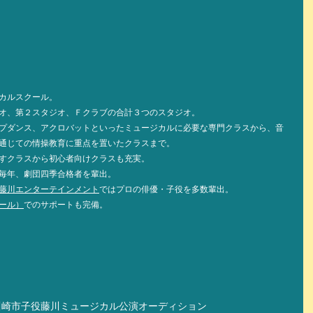
カルスクール。
オ、第２スタジオ、Ｆクラブの合計３つのスタジオ。
プダンス、アクロバットといったミュージカルに必要な専門クラスから、音
通じての情操教育に重点を置いたクラスまで。
すクラスから初心者向けクラスも充実。 
毎年、劇団四季合格者を輩出。
藤川エンターテインメント
ではプロの俳優・子役を多数輩出。
ール）
でのサポートも完備。
川崎市
子役
藤川ミュージカル
公演
オーディション