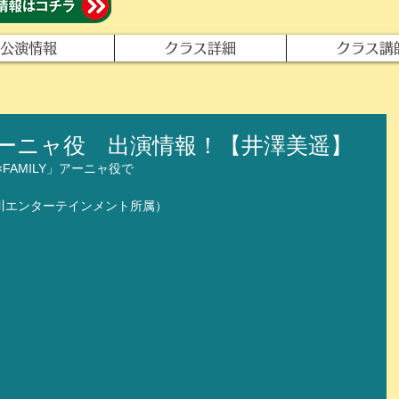
公演情報
クラス詳細
クラス講
Y』アーニャ役 出演情報！【井澤美遥】
×FAMILY」アーニャ役で
川エンターテインメント所属）