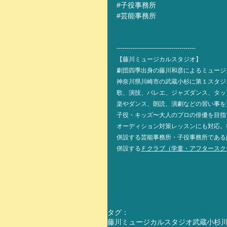
#子役事務所
#芸能事務所
---------------------------------------
【藤川ミュージカルスタジオ】
劇団四季出身の藤川和彦によるミュージ
神奈川県川崎市の武蔵小杉に第１スタジ
歌、演技、バレエ、ジャズダンス、タッ
楽やダンス、朗読、演劇などの習い事を
子役・キッズ〜大人のプロの俳優を目指
オーディション対策レッスンにも対応。
併設する芸能事務所・子役事務所である
併設する
Ｆクラブ（学童・アフタースク
タグ：
藤川ミュージカルスタジオ
武蔵小杉