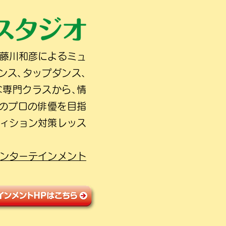
の藤川和彦によるミュ
ンス､タップダンス､
な専門クラスから､情
人のプロの俳優を目指
ディション対策レッス
ンターテインメント