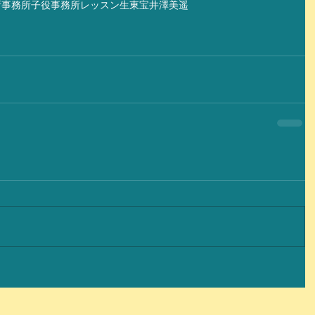
所
事務所
子役事務所
レッスン生
東宝
井澤美遥