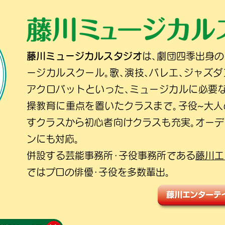
藤川ミュージカルスタジオ
は､劇団四季出身
ージカルスクール｡歌､演技､バレエ､ジャズダ
アクロバットといった､ミュージカルに必要
操教育に重点を置いたクラスまで｡子役~大
すクラスから初心者向けクラスも充実｡オー
ンにも対応｡
併設する芸能事務所･子役事務所である
藤川エ
ではプロの俳優･子役を多数輩出｡