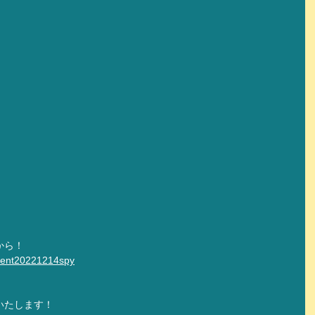
から！
t/ent20221214spy
いたします！