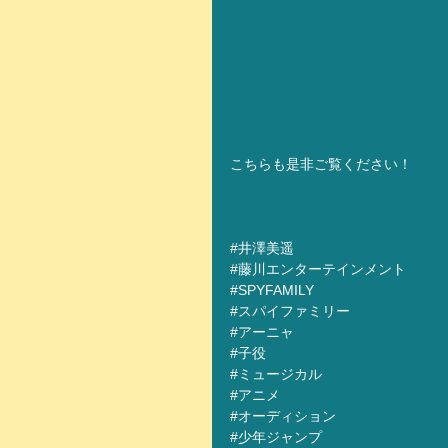
こちらも是非ご覧ください！
#井澤美遥
#藤川エンターテインメント
#
SPYFAMILY
#
スパイファミリー
#
アーニャ
#
子役
#
ミュージカル
#
アニメ
#
オーディション
#
少年ジャンプ