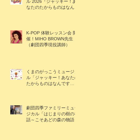
ル 2026『ジャッキー！あ
なたのたからものはなんで
すか？』
K-POP 体験レッスン会 開
催！MIHO BROWN先生
（劇団四季現役講師）
くまのがっこうミュージカ
ル「ジャッキー！あなたの
たからものはなんです
か？」キャスト情報解禁！
劇団四季ファミリーミュー
ジカル「はじまりの樹の神
話～こそあどの森の物語
～」アケビ役で村上楓果さ
ん出演！