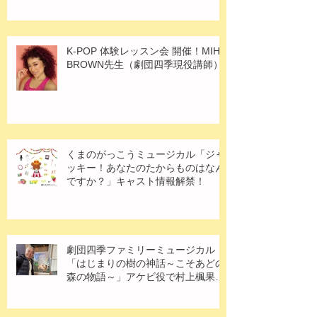
K-POP 体験レッスン会 開催！MIHO
BROWN先生（劇団四季現役講師）
くまのがっこうミュージカル「ジャ
ッキー！あなたのたからものはなん
ですか？」キャスト情報解禁！
劇団四季ファミリーミュージカル
「はじまりの樹の神話～こそあどの
森の物語～」アケビ役で村上楓果さ
ん出演！