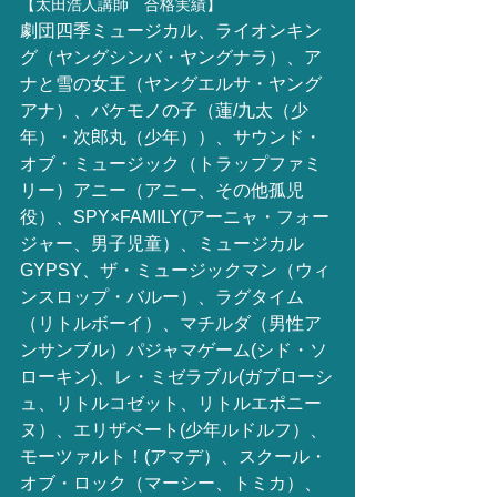
【太田浩人講師　合格実績】
劇団四季ミュージカル、ライオンキン
グ（ヤングシンバ・ヤングナラ）、ア
ナと雪の女王（ヤングエルサ・ヤング
アナ）、バケモノの子（蓮/九太（少
年）・次郎丸（少年））、サウンド・
オブ・ミュージック（トラップファミ
リー）アニー（アニー、その他孤児
役）、SPY×FAMILY(アーニャ・フォー
ジャー、男子児童）、ミュージカル
GYPSY、ザ・ミュージックマン（ウィ
ンスロップ・バルー）、ラグタイム
（リトルボーイ）、マチルダ（男性ア
ンサンブル）パジャマゲーム(シド・ソ
ローキン)、レ・ミゼラブル(ガブローシ
ュ、リトルコゼット、リトルエポニー
ヌ）、エリザベート(少年ルドルフ）、
モーツァルト！(アマデ）、スクール・
オブ・ロック（マーシー、トミカ）、