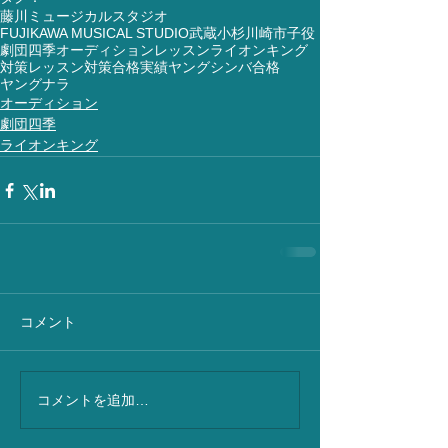
藤川ミュージカルスタジオ
FUJIKAWA MUSICAL STUDIO
武蔵小杉
川崎市
子役
劇団四季
オーディション
レッスン
ライオンキング
対策レッスン
対策
合格実績
ヤングシンバ
合格
ヤングナラ
オーディション
劇団四季
ライオンキング
コメント
コメントを追加…