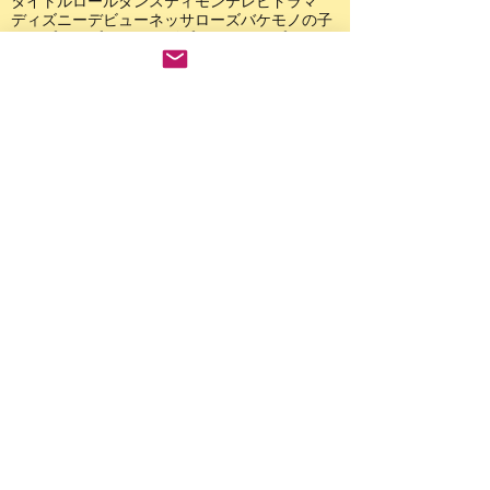
タイトルロール
ダンス
ティモン
テレビドラマ
ディズニー
デビュー
ネッサローズ
バケモノの子
ヒップホップ
フジテレビ
プリンシパル
プロ
ホテルニューグランド
ホリプロ
ミュージカル
メインキャスト
モーツァルト
ヤングアナ
ヤングエルサ
ヤングシンバ
ヤングナラ
ライオキング
ライオンキング
ライブ
ラグタイム
リトルマーメイド
リーズル
レッスン
レッスン生
レミゼラブル
ロッテ
ワークショップ
三千円の使いかた
主役
主演
事務所
井出大智
井澤美遥
人間になりたがった猫
休講
体操
体験
体験レッスン
公演
内田莉紗
出演
出演情報
出演者募集
前田伊織
劇団四季
劇場
動画
動画審査
千秋楽
台本
合格
合格実績
夏期講習
大河原渉
大鹿礼生
太田浩人
子役
子役オーディション
子役事務所
学び
学童
対策
対策レッスン
小林美沙希
山口丈心
岡村飛希
川崎市
巴里の猫たち
帝劇
恋におちたシェイクスピア
成長
所属
提出
提出動画
撮影
新規開講
日生劇場
映像
映像審査
木村奏絵
本野花々
村上楓果
東宝
東海テレビ
松下由季
森健心
歌
歌詞
武蔵小杉
永島南奈
津田彩花
演技
演技力
特別レッスン
発表会
県民共済みらいホール
神奈川県
空良
篠田裕介
習い事
自由劇場
舞台
芝居
芸能事務所
藤川エンターテインメント
藤川エンターテインメントライブ
藤川ミュージカル
藤川ミュージカルスタジオ