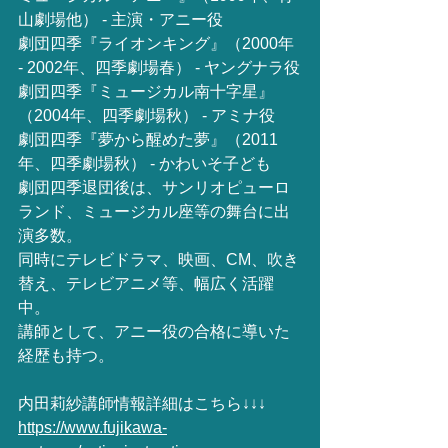
山劇場他） - 主演・アニー役
劇団四季『ライオンキング』（2000年 
- 2002年、四季劇場春） - ヤングナラ役
劇団四季『ミュージカル南十字星』
（2004年、四季劇場秋） - アミナ役
劇団四季『夢から醒めた夢』（2011
年、四季劇場秋） - かわいそ子ども
劇団四季退団後は、サンリオピューロ
ランド、ミュージカル座等の舞台に出
演多数。
同時にテレビドラマ、映画、CM、吹き
替え、テレビアニメ等、幅広く活躍
中。
講師として、アニー役の合格に導いた
経歴も持つ。
内田莉紗講師情報詳細はこちら↓↓↓
https://www.fujikawa-