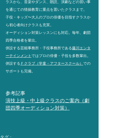
ラスから、音楽やダンス、朗読、演劇などの習い事
を通じての情操教育に重点を置いたクラスまで。
子役・キッズ〜大人のプロの俳優を目指すクラスか
ら初心者向けクラスも充実。 
オーディション対策レッスンにも対応。毎年、劇団
四季合格者を輩出。
併設する芸能事務所・子役事務所である
藤川エンタ
ーテインメント
ではプロの俳優・子役を多数輩出。
併設する
Ｆクラブ（学童・アフタースクール）
での
サポートも完備。
参考記事
演技上級・中上級クラスのご案内（劇
団四季オーディション対策）
タグ：