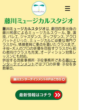
藤川ミュージカルスタジオ
は､劇団四季出身の
藤川和彦によるミュージカルスクール｡歌､演
技､バレエ､ジャズダンス､タップダンス､アクロ
バットといった､ミュージカルに必要な専門ク
ラスから､情操教育に重点を置いたクラスまで｡
子役~大人のプロの俳優を目指すクラスから初
心者向けクラスも充実｡オーディション対策レ
ッスンにも対応｡
併設する芸能事務所･子役事務所である
藤川エ
ンターテインメント
ではプロの俳優･子役を多
数輩出｡