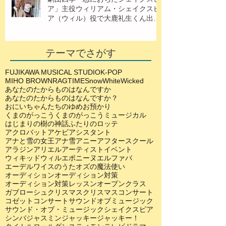
ア」主役ウィリアム・シェイクスピ
ア（ウィル）役で大鹿礼生くん出
演！
テーマでさがす
FUJIKAWA MUSICAL STUDIO
K-POP
MIHO BROWN
RAGTIME
SnowWhite
Wicked
あなたのたからものはなんですか
あなたのたからものはなんですか？
おにいちゃんたちのゆめ
お預かり
くまのがっこう
くまのがっこうミュージカル
はじまりの樹の神話
ふたりのロッテ
アクロバット
アケビ
アシスタント
アナと雪の女王
アナ雪
アニー
アフタースクール
アラジン
アリエル
アーティスト
イベント
ウィキッド
ウィル
エポニーヌ
エルファバ
エーデルワイスのうた
オズの魔法使い
オーディション
オーディション対策
オーディション対策レッスン
オープンクラス
ガブローシュ
クリスマス
クリスマスコンサート
コゼット
コンサート
サウンドオブミュージック
サウンド・オブ・ミュージック
シェイクスピア
シンバ
ジャスミン
ジャッキー
ジャッキー！