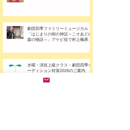
K-POP 体験レッスン会 開催！MIHO
BROWN先生（劇団四季現役講師）
劇団四季ファミリーミュージカル
「はじまりの樹の神話～こそあどの
森の物語～」アケビ役で村上楓果さ
ん出演！
水曜・演技上級クラス・劇団四季オ
ーディション対策2026のご案内
劇団四季「恋におちたシェイクスピ