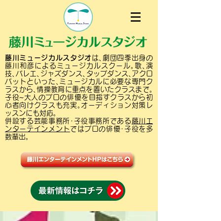
藤川ミュージカルスタジオ
は､劇団四季出身の
藤川和彦によるミュージカルスクール｡歌､演
技､バレエ､ジャズダンス､タップダンス､アクロ
バットといった､ミュージカルに必要な専門ク
ラスから､情操教育に重点を置いたクラスまで｡
子役~大人のプロの俳優を目指すクラスから初
心者向けクラスも充実｡オーディション対策レ
ッスンにも対応｡
併設する芸能事務所･子役事務所である
藤川エ
ンターテインメント
ではプロの俳優･子役を多
数輩出｡