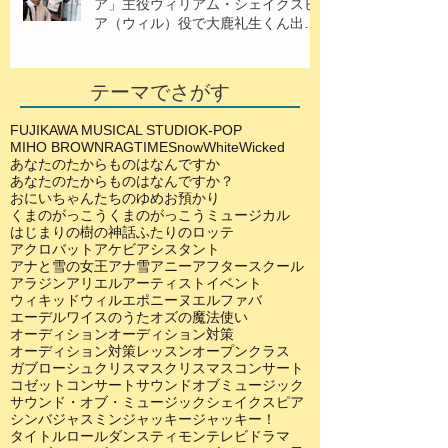
ア」主役ウィリアム・シェイクスピ
ア（ウィル）役で大鹿礼生くん出
演！
テーマでさがす
FUJIKAWA MUSICAL STUDIO
K-POP
MIHO BROWN
RAGTIME
SnowWhite
Wicked
あなたのたからものはなんですか
あなたのたからものはなんですか？
おにいちゃんたちのゆめ
お預かり
くまのがっこう
くまのがっこうミュージカル
はじまりの樹の神話
ふたりのロッテ
アクロバット
アケビ
アシスタント
アナと雪の女王
アナ雪
アニー
アフタースクール
アラジン
アリエル
アーティスト
イベント
ウィキッド
ウィル
エポニーヌ
エルファバ
エーデルワイスのうた
オズの魔法使い
オーディション
オーディション対策
オーディション対策レッスン
オープンクラス
ガブローシュ
クリスマス
クリスマスコンサート
コゼット
コンサート
サウンドオブミュージック
サウンド・オブ・ミュージック
シェイクスピア
シンバ
ジャスミン
ジャッキー
ジャッキー！
タイトルロール
ダンス
ティモン
テレビドラマ