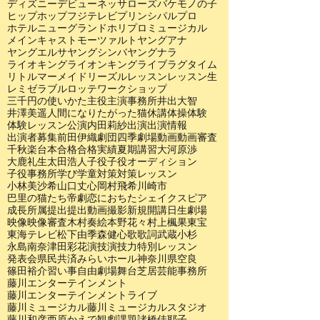
ディズニー
デビュー
ネッサローズ
バケモノの子
ヒップホップ
フジテレビ
プリンシパル
プロ
ホテルニューグランド
ホリプロ
ミュージカル
メインキャスト
モーツァルト
ヤングアナ
ヤングエルサ
ヤングシンバ
ヤングナラ
ライオキング
ライオンキング
ライブ
ラグタイム
リトルマーメイド
リーズル
レッスン
レッスン生
レミゼラブル
ロッテ
ワークショップ
三千円の使いかた
主役
主演
事務所
井出大智
井澤美遥
人間になりたがった猫
休講
体操
体験
体験レッスン
公演
内田莉紗
出演
出演情報
出演者募集
前田伊織
劇団四季
劇場
動画
動画審査
千秋楽
台本
合格
合格実績
夏期講習
大河原渉
大鹿礼生
太田浩人
子役
子役オーディション
子役事務所
学び
学童
対策
対策レッスン
小林美沙希
山口丈心
岡村飛希
川崎市
巴里の猫たち
帝劇
恋におちたシェイクスピア
成長
所属
提出
提出動画
撮影
新規開講
日生劇場
映像
映像審査
木村奏絵
本野花々
村上楓果
東宝
東海テレビ
松下由季
森健心
歌
歌詞
武蔵小杉
永島南奈
津田彩花
演技
演技力
特別レッスン
発表会
県民共済みらいホール
神奈川県
空良
篠田裕介
習い事
自由劇場
舞台
芝居
芸能事務所
藤川エンターテインメント
藤川エンターテインメントライブ
藤川ミュージカル
藤川ミュージカルスタジオ
藤川和彦
西原かえで
観劇
課題
諸橋佳耶子