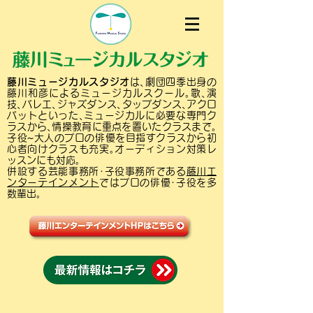
藤川ミュージカルスタジオ
は､劇団四季出身の
藤川和彦によるミュージカルスクール｡歌､演
技､バレエ､ジャズダンス､タップダンス､アクロ
バットといった､ミュージカルに必要な専門ク
ラスから､情操教育に重点を置いたクラスまで｡
子役~大人のプロの俳優を目指すクラスから初
心者向けクラスも充実｡オーディション対策レ
ッスンにも対応｡
併設する芸能事務所･子役事務所である
藤川エ
ンターテインメント
ではプロの俳優･子役を多
数輩出｡