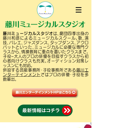
藤川ミュージカルスタジオ
は､劇団四季出身の
藤川和彦によるミュージカルスクール｡歌､演
技､バレエ､ジャズダンス､タップダンス､アクロ
バットといった､ミュージカルに必要な専門ク
ラスから､情操教育に重点を置いたクラスまで｡
子役~大人のプロの俳優を目指すクラスから初
心者向けクラスも充実｡オーディション対策レ
ッスンにも対応｡
併設する芸能事務所･子役事務所である
藤川エ
ンターテインメント
ではプロの俳優･子役を多
数輩出｡