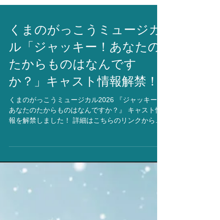
くまのがっこうミュージカ
ル「ジャッキー！あなたの
たからものはなんです
か？」キャスト情報解禁！
くまのがっこうミュージカル2026 『ジャッキー！
あなたのたからものはなんですか？』​​ キャスト情
報を解禁しました！ 詳細はこちらのリンクからご
確認ください。 https://www.fujikawa-mst.com/ 才
能、個性あるれるキャスト全員で紡ぎあげるこの
作品。 今回もキャスト・スタッフ一同全力で臨み
たいと思います！ 2010年の初演以来、多くの方々
に愛され続けてきた感動のステージ。 「家族愛」
をテーマにした本舞台では、名曲の数々を通して
皆様に「本当のたからものとは何か」を問いかけ