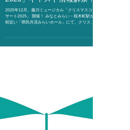
「クリスマスコンサート
2025」キャスト情報解禁！
2025年12月、藤川ミュージカル「クリスマスコン
サート2025」 開催！ みなとみらい・桜木町駅から
程近い「県民共済みらいホール」にて、クリスマ
スコンサートを開催いたします。 ゲストは、劇団
四季出身の方々をメインにお迎えし、演奏は久田
菜美さん率いる生バンドでお届け。 キャスト情報
とチケットについてのお知らせをスタジオHPの特
設ページに公開いたしました。 たくさんの素晴ら
しいメンバーで創り上げるコンサート。 稽古もい
よいよスタートです！ キャスト・スタッフ一同、
第一部ではドラマを深く掘り下げ、第二部では華
やかなクリスマスソングを磨いていきたいと思い
ます。 皆様、どうぞご期待ください！