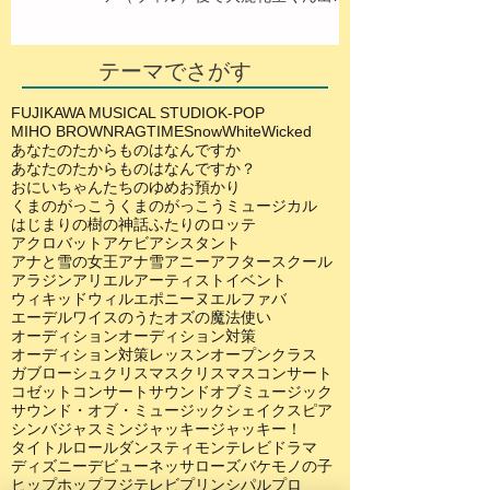
演！
テーマでさがす
FUJIKAWA MUSICAL STUDIO
K-POP
MIHO BROWN
RAGTIME
SnowWhite
Wicked
あなたのたからものはなんですか
あなたのたからものはなんですか？
おにいちゃんたちのゆめ
お預かり
くまのがっこう
くまのがっこうミュージカル
はじまりの樹の神話
ふたりのロッテ
アクロバット
アケビ
アシスタント
アナと雪の女王
アナ雪
アニー
アフタースクール
アラジン
アリエル
アーティスト
イベント
ウィキッド
ウィル
エポニーヌ
エルファバ
エーデルワイスのうた
オズの魔法使い
オーディション
オーディション対策
オーディション対策レッスン
オープンクラス
ガブローシュ
クリスマス
クリスマスコンサート
コゼット
コンサート
サウンドオブミュージック
サウンド・オブ・ミュージック
シェイクスピア
シンバ
ジャスミン
ジャッキー
ジャッキー！
タイトルロール
ダンス
ティモン
テレビドラマ
ディズニー
デビュー
ネッサローズ
バケモノの子
ヒップホップ
フジテレビ
プリンシパル
プロ