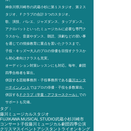
神奈川県川崎市の武蔵小杉に第１スタジオ、第２ス
タジオ、Ｆクラブの合計３つのスタジオ。
歌、演技、バレエ、ジャズダンス、タップダンス、
アクロバットといったミュージカルに必要な専門ク
ラスから、音楽やダンス、朗読、演劇などの習い事
を通じての情操教育に重点を置いたクラスまで。
子役・キッズ〜大人のプロの俳優を目指すクラスか
ら初心者向けクラスも充実。 
オーディション対策レッスンにも対応。毎年、劇団
四季合格者を輩出。
併設する芸能事務所・子役事務所である
藤川エンタ
ーテインメント
ではプロの俳優・子役を多数輩出。
併設する
Ｆクラブ（学童・アフタースクール）
での
サポートも完備。
タグ：
藤川ミュージカルスタジオ
FUJIKAWA MUSICAL STUDIO
武蔵小杉
川崎市
コンサート
子役
藤川ミュージカル
劇団四季
公演
クリスマス
イベント
アシスタント
ライオンキング