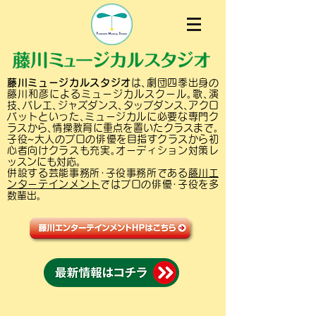
藤川ミュージカルスタジオ
は､劇団四季出身の
藤川和彦によるミュージカルスクール｡歌､演
技､バレエ､ジャズダンス､タップダンス､アクロ
バットといった､ミュージカルに必要な専門ク
ラスから､情操教育に重点を置いたクラスまで｡
子役~大人のプロの俳優を目指すクラスから初
心者向けクラスも充実｡オーディション対策レ
ッスンにも対応｡
併設する芸能事務所･子役事務所である
藤川エ
ンターテインメント
ではプロの俳優･子役を多
数輩出｡