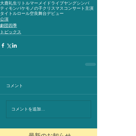
大鹿礼生
リトルマーメイド
ライブ
ヤングシンバ
ティモン
バケモノの子
クリスマスコンサート
主演
タイトルロール
空良
舞台
デビュー
公演
劇団四季
トピックス
コメント
コメントを追加…
最新のお知らせ