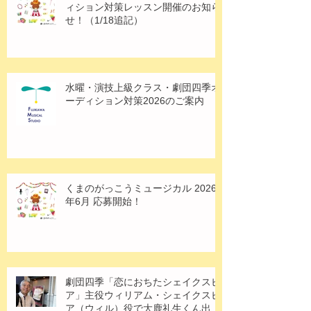
ィション対策レッスン開催のお知ら
せ！（1/18追記）
水曜・演技上級クラス・劇団四季オ
ーディション対策2026のご案内
くまのがっこうミュージカル 2026
年6月 応募開始！
劇団四季「恋におちたシェイクスピ
ア」主役ウィリアム・シェイクスピ
ア（ウィル）役で大鹿礼生くん出